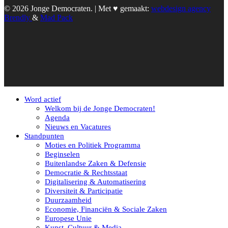
© 2026 Jonge Democraten. | Met ♥︎ gemaakt:
webdesign agency
Brendly
&
Mad Pack
Word actief
Welkom bij de Jonge Democraten!
Agenda
Nieuws en Vacatures
Standpunten
Moties en Politiek Programma
Beginselen
Buitenlandse Zaken & Defensie
Democratie & Rechtsstaat
Digitalisering & Automatisering
Diversiteit & Participatie
Duurzaamheid
Economie, Financiën & Sociale Zaken
Europese Unie
Kunst, Cultuur & Media