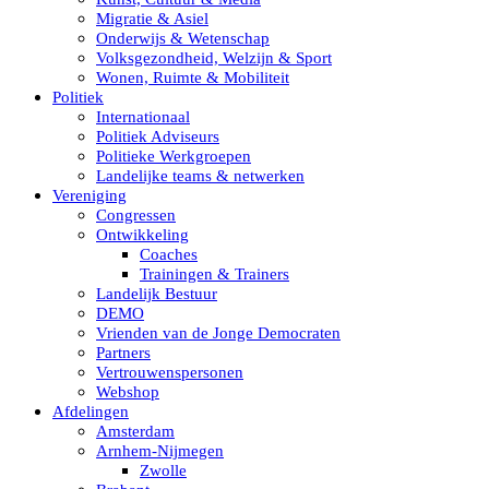
Migratie & Asiel
Onderwijs & Wetenschap
Volksgezondheid, Welzijn & Sport
Wonen, Ruimte & Mobiliteit
Politiek
Internationaal
Politiek Adviseurs
Politieke Werkgroepen
Landelijke teams & netwerken
Vereniging
Congressen
Ontwikkeling
Coaches
Trainingen & Trainers
Landelijk Bestuur
DEMO
Vrienden van de Jonge Democraten
Partners
Vertrouwenspersonen
Webshop
Afdelingen
Amsterdam
Arnhem-Nijmegen
Zwolle