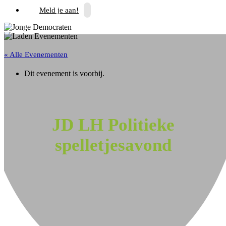
Meld je aan!
« Alle Evenementen
Dit evenement is voorbij.
JD LH Politieke
spelletjesavond