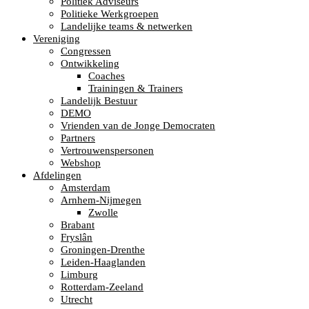
Politiek Adviseurs
Politieke Werkgroepen
Landelijke teams & netwerken
Vereniging
Congressen
Ontwikkeling
Coaches
Trainingen & Trainers
Landelijk Bestuur
DEMO
Vrienden van de Jonge Democraten
Partners
Vertrouwenspersonen
Webshop
Afdelingen
Amsterdam
Arnhem-Nijmegen
Zwolle
Brabant
Fryslân
Groningen-Drenthe
Leiden-Haaglanden
Limburg
Rotterdam-Zeeland
Utrecht