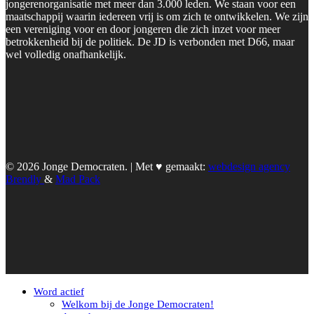
jongerenorganisatie met meer dan 3.000 leden. We staan voor een
maatschappij waarin iedereen vrij is om zich te ontwikkelen. We zijn
een vereniging voor en door jongeren die zich inzet voor meer
betrokkenheid bij de politiek. De JD is verbonden met D66, maar
wel volledig onafhankelijk.
© 2026 Jonge Democraten. | Met ♥︎ gemaakt:
webdesign agency
Brendly
&
Mad Pack
Word actief
Welkom bij de Jonge Democraten!