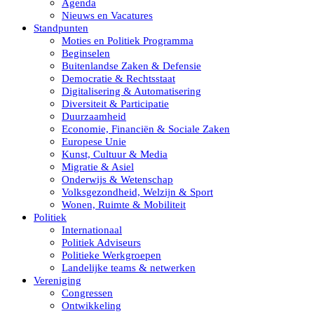
Agenda
Nieuws en Vacatures
Standpunten
Moties en Politiek Programma
Beginselen
Buitenlandse Zaken & Defensie
Democratie & Rechtsstaat
Digitalisering & Automatisering
Diversiteit & Participatie
Duurzaamheid
Economie, Financiën & Sociale Zaken
Europese Unie
Kunst, Cultuur & Media
Migratie & Asiel
Onderwijs & Wetenschap
Volksgezondheid, Welzijn & Sport
Wonen, Ruimte & Mobiliteit
Politiek
Internationaal
Politiek Adviseurs
Politieke Werkgroepen
Landelijke teams & netwerken
Vereniging
Congressen
Ontwikkeling