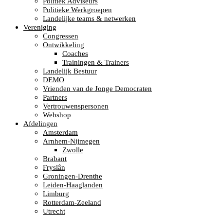
Politiek Adviseurs
Politieke Werkgroepen
Landelijke teams & netwerken
Vereniging
Congressen
Ontwikkeling
Coaches
Trainingen & Trainers
Landelijk Bestuur
DEMO
Vrienden van de Jonge Democraten
Partners
Vertrouwenspersonen
Webshop
Afdelingen
Amsterdam
Arnhem-Nijmegen
Zwolle
Brabant
Fryslân
Groningen-Drenthe
Leiden-Haaglanden
Limburg
Rotterdam-Zeeland
Utrecht