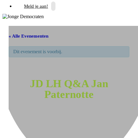
Meld je aan!
« Alle Evenementen
Dit evenement is voorbij.
JD LH Q&A Jan
Paternotte