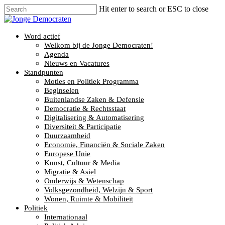
Hit enter to search or ESC to close
Word actief
Welkom bij de Jonge Democraten!
Agenda
Nieuws en Vacatures
Standpunten
Moties en Politiek Programma
Beginselen
Buitenlandse Zaken & Defensie
Democratie & Rechtsstaat
Digitalisering & Automatisering
Diversiteit & Participatie
Duurzaamheid
Economie, Financiën & Sociale Zaken
Europese Unie
Kunst, Cultuur & Media
Migratie & Asiel
Onderwijs & Wetenschap
Volksgezondheid, Welzijn & Sport
Wonen, Ruimte & Mobiliteit
Politiek
Internationaal