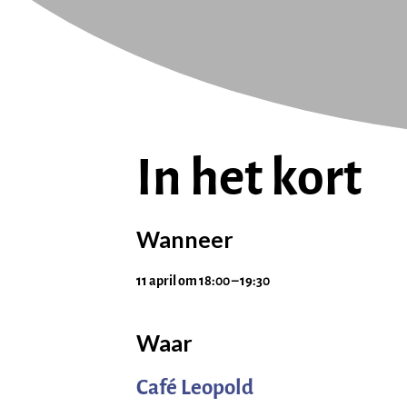
In het kort
Wanneer
11 april
om
18:00
–
19:30
Waar
Café Leopold