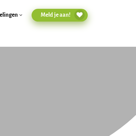
Meld je aan!
elingen