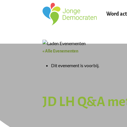
Word act
« Alle Evenementen
Dit evenement is voorbij.
JD LH Q&A met