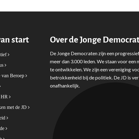
van start
Over de Jonge Democra
De Jonge Democraten zijn een progressief
tief
meer dan 3.000 leden. We staan voor een m
tus
te ontwikkelen. We zijn een vereniging voo
 van Beroep
betrokkenheid bij de politiek. De JD is v
onafhankelijk.
& HR
en met de JD
leid
ode
sh