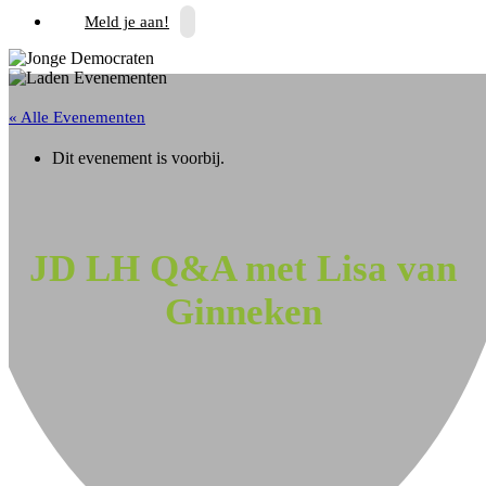
Meld je aan!
« Alle Evenementen
Dit evenement is voorbij.
JD LH Q&A met Lisa van
Ginneken