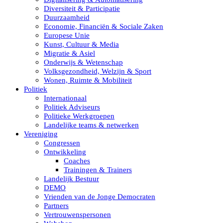
Diversiteit & Participatie
Duurzaamheid
Economie, Financiën & Sociale Zaken
Europese Unie
Kunst, Cultuur & Media
Migratie & Asiel
Onderwijs & Wetenschap
Volksgezondheid, Welzijn & Sport
Wonen, Ruimte & Mobiliteit
Politiek
Internationaal
Politiek Adviseurs
Politieke Werkgroepen
Landelijke teams & netwerken
Vereniging
Congressen
Ontwikkeling
Coaches
Trainingen & Trainers
Landelijk Bestuur
DEMO
Vrienden van de Jonge Democraten
Partners
Vertrouwenspersonen