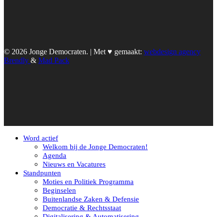
© 2026 Jonge Democraten. | Met ♥︎ gemaakt:
webdesign agency
Brendly
&
Mad Pack
Word actief
Welkom bij de Jonge Democraten!
Agenda
Nieuws en Vacatures
Standpunten
Moties en Politiek Programma
Beginselen
Buitenlandse Zaken & Defensie
Democratie & Rechtsstaat
Digitalisering & Automatisering