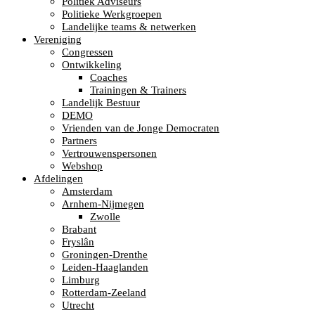
Politiek Adviseurs
Politieke Werkgroepen
Landelijke teams & netwerken
Vereniging
Congressen
Ontwikkeling
Coaches
Trainingen & Trainers
Landelijk Bestuur
DEMO
Vrienden van de Jonge Democraten
Partners
Vertrouwenspersonen
Webshop
Afdelingen
Amsterdam
Arnhem-Nijmegen
Zwolle
Brabant
Fryslân
Groningen-Drenthe
Leiden-Haaglanden
Limburg
Rotterdam-Zeeland
Utrecht