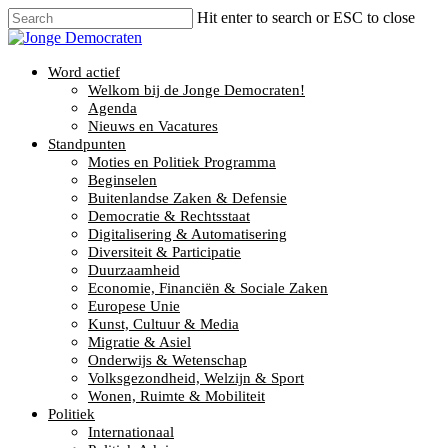
Hit enter to search or ESC to close
Word actief
Welkom bij de Jonge Democraten!
Agenda
Nieuws en Vacatures
Standpunten
Moties en Politiek Programma
Beginselen
Buitenlandse Zaken & Defensie
Democratie & Rechtsstaat
Digitalisering & Automatisering
Diversiteit & Participatie
Duurzaamheid
Economie, Financiën & Sociale Zaken
Europese Unie
Kunst, Cultuur & Media
Migratie & Asiel
Onderwijs & Wetenschap
Volksgezondheid, Welzijn & Sport
Wonen, Ruimte & Mobiliteit
Politiek
Internationaal