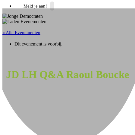
Meld je aan!
« Alle Evenementen
Dit evenement is voorbij.
JD LH Q&A Raoul Boucke