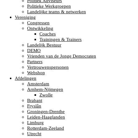
Politiek Adviseurs
Politieke Werkgroepen
Landelijke teams & netwerken
Vereniging
Congressen
Ontwikkeling
Coaches
Trainingen & Trainers
Landelijk Bestuur
DEMO
Vrienden van de Jonge Democraten
Partners
Vertrouwenspersonen
Webshop
Afdelingen
Amsterdam
Arnhem-Nijmegen
Zwolle
Brabant
Fryslân
Groningen-Drenthe
Leiden-Haaglanden
Limburg
Rotterdam-Zeeland
Utrecht