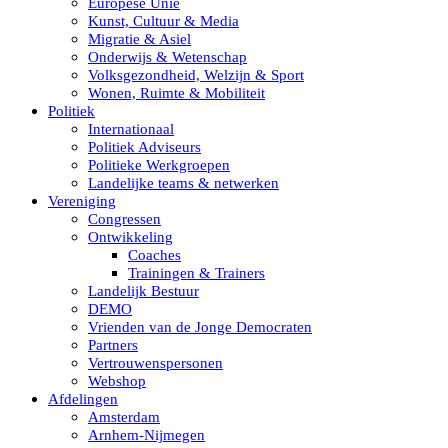
Europese Unie
Kunst, Cultuur & Media
Migratie & Asiel
Onderwijs & Wetenschap
Volksgezondheid, Welzijn & Sport
Wonen, Ruimte & Mobiliteit
Politiek
Internationaal
Politiek Adviseurs
Politieke Werkgroepen
Landelijke teams & netwerken
Vereniging
Congressen
Ontwikkeling
Coaches
Trainingen & Trainers
Landelijk Bestuur
DEMO
Vrienden van de Jonge Democraten
Partners
Vertrouwenspersonen
Webshop
Afdelingen
Amsterdam
Arnhem-Nijmegen