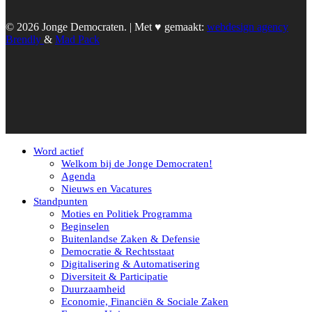
© 2026 Jonge Democraten. | Met ♥︎ gemaakt:
webdesign agency
Brendly
&
Mad Pack
Word actief
Welkom bij de Jonge Democraten!
Agenda
Nieuws en Vacatures
Standpunten
Moties en Politiek Programma
Beginselen
Buitenlandse Zaken & Defensie
Democratie & Rechtsstaat
Digitalisering & Automatisering
Diversiteit & Participatie
Duurzaamheid
Economie, Financiën & Sociale Zaken