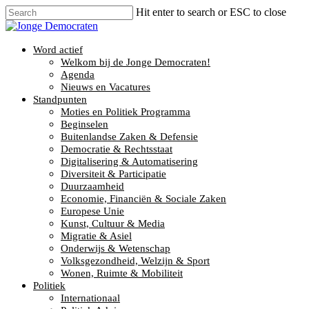
Hit enter to search or ESC to close
Word actief
Welkom bij de Jonge Democraten!
Agenda
Nieuws en Vacatures
Standpunten
Moties en Politiek Programma
Beginselen
Buitenlandse Zaken & Defensie
Democratie & Rechtsstaat
Digitalisering & Automatisering
Diversiteit & Participatie
Duurzaamheid
Economie, Financiën & Sociale Zaken
Europese Unie
Kunst, Cultuur & Media
Migratie & Asiel
Onderwijs & Wetenschap
Volksgezondheid, Welzijn & Sport
Wonen, Ruimte & Mobiliteit
Politiek
Internationaal