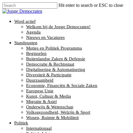
Hit enter to search or ESC to close
Word actief
Welkom bij de Jonge Democraten!
Agenda
Nieuws en Vacatures
Standpunten
Moties en Politiek Programma
Beginselen
Buitenlandse Zaken & Defensie
Democratie & Rechtsstaat
Digitalisering & Automatisering
Diversiteit & Participatie
Duurzaamheid
Economie, Financiën & Sociale Zaken
Europese Unie
Kunst, Cultuur & Media
Migratie & Asiel
Onderwijs & Wetenschap
Volksgezondheid, Welzijn & Sport
Wonen, Ruimte & Mobiliteit
Politiek
Internationaal