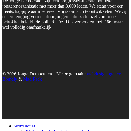
De Jonge Democraten zijn een progressief-liberale politieke
jongerenorganisatie met meer dan 3.000 leden. We staan voor een
maatschappij waarin iedereen vrij is om zich te ontwikkelen. We zijn
een vereniging voor en door jongeren die zich inzet voor meer
betrokkenheid bij de politiek. De JD is verbonden met D66, maar
wel volledig onafhankelijk.
© 2026 Jonge Democraten. | Met ♥︎ gemaakt:
webdesign agency
Brendly
&
Mad Pack
Word actief