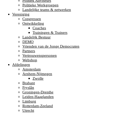
Politiek Adviseurs
Politieke Werkgroepen
Landelijke teams & netwerken
Vereniging
Congressen
Ontwikkeling
Coaches
Trainingen & Trainers
Landelijk Bestuur
DEMO
Vrienden van de Jonge Democraten
Partners
Vertrouwenspersonen
Webshop
Afdelingen
Amsterdam
Arnhem-Nijmegen
Zwolle
Brabant
Fryslân
Groningen-Drenthe
Leiden-Haaglanden
Limburg
Rotterdam-Zeeland
Utrecht