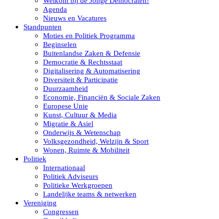
Welkom bij de Jonge Democraten!
Agenda
Nieuws en Vacatures
Standpunten
Moties en Politiek Programma
Beginselen
Buitenlandse Zaken & Defensie
Democratie & Rechtsstaat
Digitalisering & Automatisering
Diversiteit & Participatie
Duurzaamheid
Economie, Financiën & Sociale Zaken
Europese Unie
Kunst, Cultuur & Media
Migratie & Asiel
Onderwijs & Wetenschap
Volksgezondheid, Welzijn & Sport
Wonen, Ruimte & Mobiliteit
Politiek
Internationaal
Politiek Adviseurs
Politieke Werkgroepen
Landelijke teams & netwerken
Vereniging
Congressen