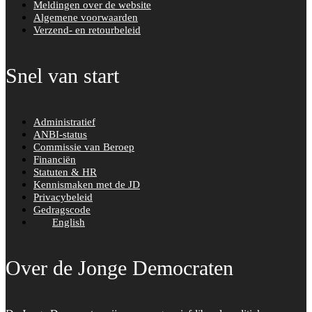
Meldingen over de website
Algemene voorwaarden
Verzend- en retourbeleid
Snel van start
Administratief
ANBI-status
Commissie van Beroep
Financiën
Statuten & HR
Kennismaken met de JD
Privacybeleid
Gedragscode
English
Over de Jonge Democraten