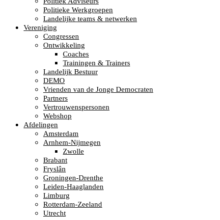
Politiek Adviseurs
Politieke Werkgroepen
Landelijke teams & netwerken
Vereniging
Congressen
Ontwikkeling
Coaches
Trainingen & Trainers
Landelijk Bestuur
DEMO
Vrienden van de Jonge Democraten
Partners
Vertrouwenspersonen
Webshop
Afdelingen
Amsterdam
Arnhem-Nijmegen
Zwolle
Brabant
Fryslân
Groningen-Drenthe
Leiden-Haaglanden
Limburg
Rotterdam-Zeeland
Utrecht