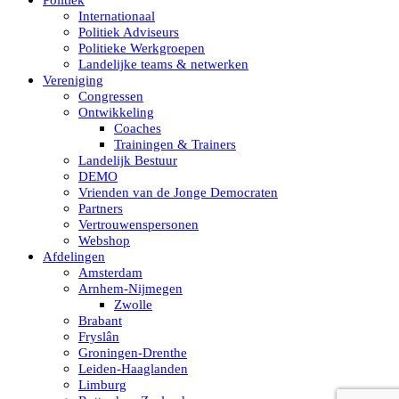
Politiek
Internationaal
Politiek Adviseurs
Politieke Werkgroepen
Landelijke teams & netwerken
Vereniging
Congressen
Ontwikkeling
Coaches
Trainingen & Trainers
Landelijk Bestuur
DEMO
Vrienden van de Jonge Democraten
Partners
Vertrouwenspersonen
Webshop
Afdelingen
Amsterdam
Arnhem-Nijmegen
Zwolle
Brabant
Fryslân
Groningen-Drenthe
Leiden-Haaglanden
Limburg