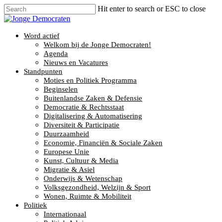
Hit enter to search or ESC to close
Word actief
Welkom bij de Jonge Democraten!
Agenda
Nieuws en Vacatures
Standpunten
Moties en Politiek Programma
Beginselen
Buitenlandse Zaken & Defensie
Democratie & Rechtsstaat
Digitalisering & Automatisering
Diversiteit & Participatie
Duurzaamheid
Economie, Financiën & Sociale Zaken
Europese Unie
Kunst, Cultuur & Media
Migratie & Asiel
Onderwijs & Wetenschap
Volksgezondheid, Welzijn & Sport
Wonen, Ruimte & Mobiliteit
Politiek
Internationaal