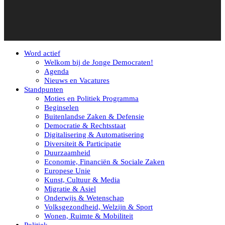
Word actief
Welkom bij de Jonge Democraten!
Agenda
Nieuws en Vacatures
Standpunten
Moties en Politiek Programma
Beginselen
Buitenlandse Zaken & Defensie
Democratie & Rechtsstaat
Digitalisering & Automatisering
Diversiteit & Participatie
Duurzaamheid
Economie, Financiën & Sociale Zaken
Europese Unie
Kunst, Cultuur & Media
Migratie & Asiel
Onderwijs & Wetenschap
Volksgezondheid, Welzijn & Sport
Wonen, Ruimte & Mobiliteit