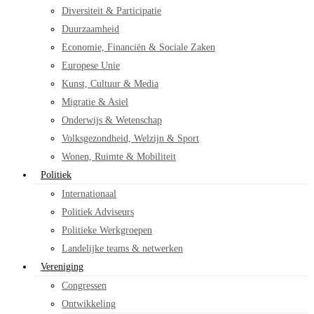
Diversiteit & Participatie
Duurzaamheid
Economie, Financiën & Sociale Zaken
Europese Unie
Kunst, Cultuur & Media
Migratie & Asiel
Onderwijs & Wetenschap
Volksgezondheid, Welzijn & Sport
Wonen, Ruimte & Mobiliteit
Politiek
Internationaal
Politiek Adviseurs
Politieke Werkgroepen
Landelijke teams & netwerken
Vereniging
Congressen
Ontwikkeling