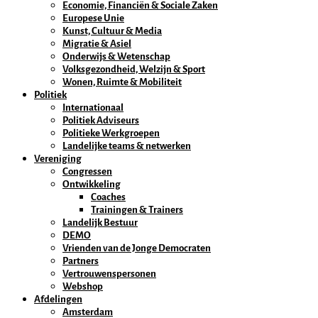
Economie, Financiën & Sociale Zaken
Europese Unie
Kunst, Cultuur & Media
Migratie & Asiel
Onderwijs & Wetenschap
Volksgezondheid, Welzijn & Sport
Wonen, Ruimte & Mobiliteit
Politiek
Internationaal
Politiek Adviseurs
Politieke Werkgroepen
Landelijke teams & netwerken
Vereniging
Congressen
Ontwikkeling
Coaches
Trainingen & Trainers
Landelijk Bestuur
DEMO
Vrienden van de Jonge Democraten
Partners
Vertrouwenspersonen
Webshop
Afdelingen
Amsterdam