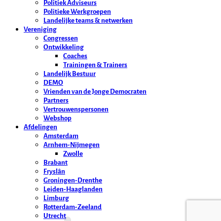
Politiek Adviseurs
Politieke Werkgroepen
Landelijke teams & netwerken
Vereniging
Congressen
Ontwikkeling
Coaches
Trainingen & Trainers
Landelijk Bestuur
DEMO
Vrienden van de Jonge Democraten
Partners
Vertrouwenspersonen
Webshop
Afdelingen
Amsterdam
Arnhem-Nijmegen
Zwolle
Brabant
Fryslân
Groningen-Drenthe
Leiden-Haaglanden
Limburg
Rotterdam-Zeeland
Utrecht