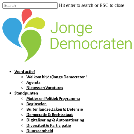
Hit enter to search or ESC to close
Word actief
Welkom bij de Jonge Democraten!
Agenda
Nieuws en Vacatures
Standpunten
Moties en Politiek Programma
Beginselen
Buitenlandse Zaken & Defensie
Democratie & Rechtsstaat
Digitalisering & Automatisering
Diversiteit & Participatie
Duurzaamheid