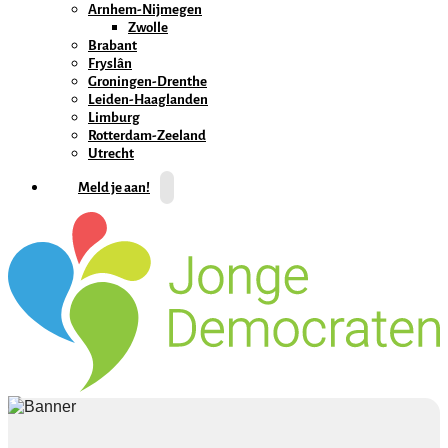
Arnhem-Nijmegen
Zwolle
Brabant
Fryslân
Groningen-Drenthe
Leiden-Haaglanden
Limburg
Rotterdam-Zeeland
Utrecht
Meld je aan!