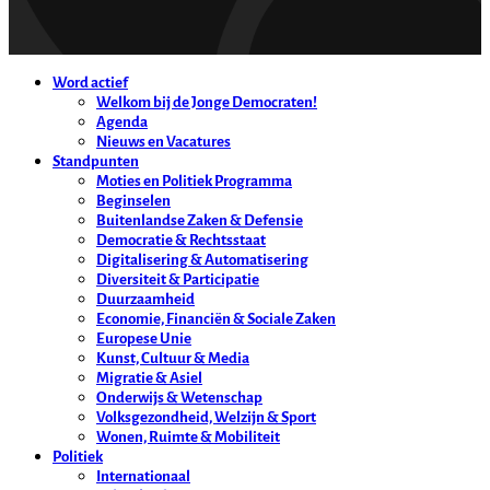
Word actief
Welkom bij de Jonge Democraten!
Agenda
Nieuws en Vacatures
Standpunten
Moties en Politiek Programma
Beginselen
Buitenlandse Zaken & Defensie
Democratie & Rechtsstaat
Digitalisering & Automatisering
Diversiteit & Participatie
Duurzaamheid
Economie, Financiën & Sociale Zaken
Europese Unie
Kunst, Cultuur & Media
Migratie & Asiel
Onderwijs & Wetenschap
Volksgezondheid, Welzijn & Sport
Wonen, Ruimte & Mobiliteit
Politiek
Internationaal