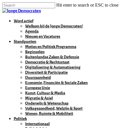
Hit enter to search or ESC to close
Word actief
Welkom bij de Jonge Democraten!
Agenda
Nieuws en Vacatures
Standpunten
Moties en Politiek Programma
Beginselen
Buitenlandse Zaken & Defensie
Democratie & Rechtsstaat
Digitalisering & Automatisering
Diversiteit & Participatie
Duurzaamheid
Economie, Financiën & Sociale Zaken
Europese Unie
Kunst, Cultuur & Media
Migratie & Asiel
Onderwijs & Wetenschap
Volksgezondheid, Welzijn & Sport
Wonen, Ruimte & Mobiliteit
Politiek
Internationaal