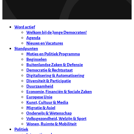
Word actief
Welkom bij de Jonge Democraten!
Agenda
Nieuws en Vacatures
Standpunten
Moties en Politiek Programma
Beginselen
Buitenlandse Zaken & Defensie
Democratie & Rechtsstaat
Digitalisering & Automatisering
Diversiteit & Participatie
Duurzaamheid
Economie, Financiën & Sociale Zaken
Europese Unie
Kunst, Cultuur & Media
Migratie & Asiel
Onderwijs & Wetenschap
Volksgezondheid, Welzijn & Sport
Wonen, Ruimte & Mobiliteit
Politiek