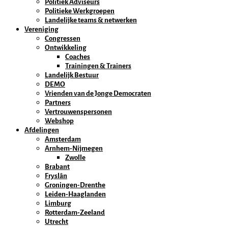
Politiek Adviseurs
Politieke Werkgroepen
Landelijke teams & netwerken
Vereniging
Congressen
Ontwikkeling
Coaches
Trainingen & Trainers
Landelijk Bestuur
DEMO
Vrienden van de Jonge Democraten
Partners
Vertrouwenspersonen
Webshop
Afdelingen
Amsterdam
Arnhem-Nijmegen
Zwolle
Brabant
Fryslân
Groningen-Drenthe
Leiden-Haaglanden
Limburg
Rotterdam-Zeeland
Utrecht