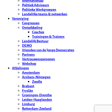
Internationaal
Politiek Adviseurs
Politieke Werkgroepen
Landelijke teams & netwerken
Vereniging
Congressen
Ontwikkeling
Coaches
Trainingen & Trainers
Landelijk Bestuur
DEMO
Vrienden van de Jonge Democraten
Partners
Vertrouwenspersonen
Webshop
Afdelingen
Amsterdam
Arnhem-Nijmegen
Zwolle
Brabant
Fryslân
Groningen-Drenthe
Leiden-Haaglanden
Limburg
Rotterdam-Zeeland