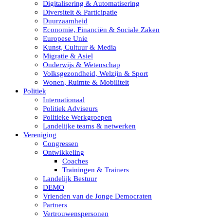
Digitalisering & Automatisering
Diversiteit & Participatie
Duurzaamheid
Economie, Financiën & Sociale Zaken
Europese Unie
Kunst, Cultuur & Media
Migratie & Asiel
Onderwijs & Wetenschap
Volksgezondheid, Welzijn & Sport
Wonen, Ruimte & Mobiliteit
Politiek
Internationaal
Politiek Adviseurs
Politieke Werkgroepen
Landelijke teams & netwerken
Vereniging
Congressen
Ontwikkeling
Coaches
Trainingen & Trainers
Landelijk Bestuur
DEMO
Vrienden van de Jonge Democraten
Partners
Vertrouwenspersonen