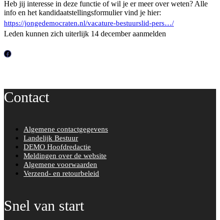
Heb jij interesse in deze functie of wil je er meer over weten? Alle
info en het kandidaatstellingsformulier vind je hier:
https://jongedemocraten.nl/vacature-bestuurslid-pers…/
Leden kunnen zich uiterlijk 14 december aanmelden
F
a
c
Contact
e
b
o
Algemene contactgegevens
o
Landelijk Bestuur
k
DEMO Hoofdredactie
Meldingen over de website
Algemene voorwaarden
Verzend- en retourbeleid
Snel van start