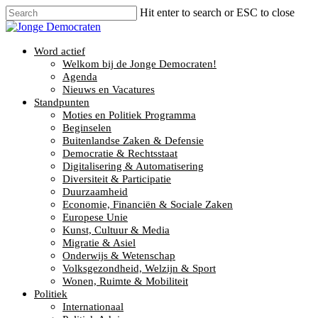
Hit enter to search or ESC to close
Word actief
Welkom bij de Jonge Democraten!
Agenda
Nieuws en Vacatures
Standpunten
Moties en Politiek Programma
Beginselen
Buitenlandse Zaken & Defensie
Democratie & Rechtsstaat
Digitalisering & Automatisering
Diversiteit & Participatie
Duurzaamheid
Economie, Financiën & Sociale Zaken
Europese Unie
Kunst, Cultuur & Media
Migratie & Asiel
Onderwijs & Wetenschap
Volksgezondheid, Welzijn & Sport
Wonen, Ruimte & Mobiliteit
Politiek
Internationaal