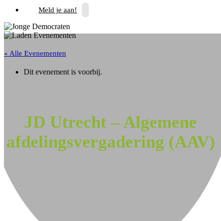
Meld je aan!
« Alle Evenementen
Dit evenement is voorbij.
JD Utrecht – Algemene
afdelingsvergadering (AAV)