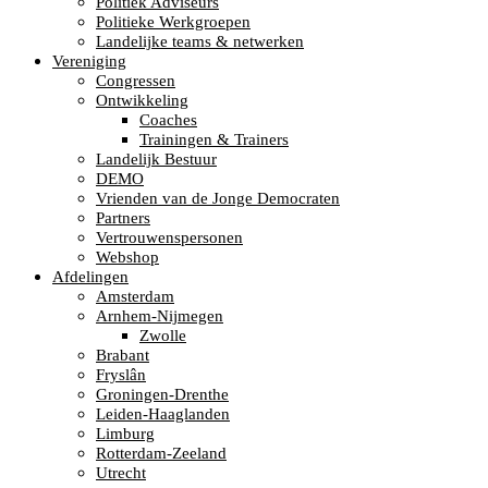
Politiek Adviseurs
Politieke Werkgroepen
Landelijke teams & netwerken
Vereniging
Congressen
Ontwikkeling
Coaches
Trainingen & Trainers
Landelijk Bestuur
DEMO
Vrienden van de Jonge Democraten
Partners
Vertrouwenspersonen
Webshop
Afdelingen
Amsterdam
Arnhem-Nijmegen
Zwolle
Brabant
Fryslân
Groningen-Drenthe
Leiden-Haaglanden
Limburg
Rotterdam-Zeeland
Utrecht