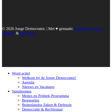
© 2026 Jonge Democraten. | Met ♥︎ gemaakt:
webdesign agency
Brendly
&
Mad Pack
Word actief
Welkom bij de Jonge Democraten!
Agenda
Nieuws en Vacatures
Standpunten
Moties en Politiek Programma
Beginselen
Buitenlandse Zaken & Defensie
Democratie & Rechtsstaat