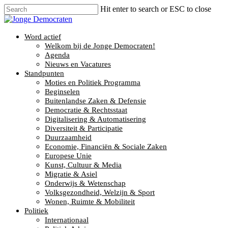
Hit enter to search or ESC to close
Word actief
Welkom bij de Jonge Democraten!
Agenda
Nieuws en Vacatures
Standpunten
Moties en Politiek Programma
Beginselen
Buitenlandse Zaken & Defensie
Democratie & Rechtsstaat
Digitalisering & Automatisering
Diversiteit & Participatie
Duurzaamheid
Economie, Financiën & Sociale Zaken
Europese Unie
Kunst, Cultuur & Media
Migratie & Asiel
Onderwijs & Wetenschap
Volksgezondheid, Welzijn & Sport
Wonen, Ruimte & Mobiliteit
Politiek
Internationaal