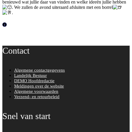
benieuwd wat jullie daar van vinden en welke ideeën jullie hebben
. We zullen de avond uiteraard afsluiten met een borrel
.
F
a
c
Contact
e
b
o
Algemene contactgegevens
o
Landelijk Bestuur
k
DEMO Hoofdredactie
Meldingen over de website
Algemene voorwaarden
Verzend- en retourbeleid
Snel van start