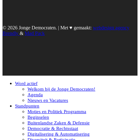
© 2026 Jonge Democraten. | Met ♥︎ gemaakt:
webdesign agency
Brendly
&
Mad Pack
Word actief
Welkom bij de Jonge Democraten!
Agenda
Nieuws en Vacatures
Standpunten
Moties en Politiek Programma
Beginselen
Buitenlandse Zaken & Defensie
Democratie & Rechtsstaat
Digitalisering & Automatisering
Diversiteit & Participatie