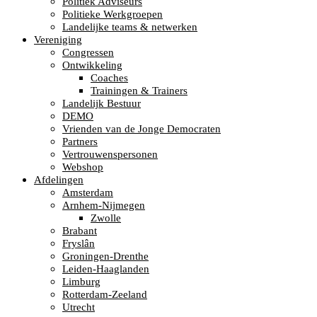
Politiek Adviseurs
Politieke Werkgroepen
Landelijke teams & netwerken
Vereniging
Congressen
Ontwikkeling
Coaches
Trainingen & Trainers
Landelijk Bestuur
DEMO
Vrienden van de Jonge Democraten
Partners
Vertrouwenspersonen
Webshop
Afdelingen
Amsterdam
Arnhem-Nijmegen
Zwolle
Brabant
Fryslân
Groningen-Drenthe
Leiden-Haaglanden
Limburg
Rotterdam-Zeeland
Utrecht