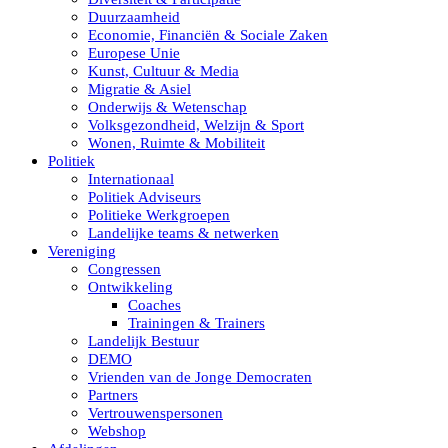
Duurzaamheid
Economie, Financiën & Sociale Zaken
Europese Unie
Kunst, Cultuur & Media
Migratie & Asiel
Onderwijs & Wetenschap
Volksgezondheid, Welzijn & Sport
Wonen, Ruimte & Mobiliteit
Politiek
Internationaal
Politiek Adviseurs
Politieke Werkgroepen
Landelijke teams & netwerken
Vereniging
Congressen
Ontwikkeling
Coaches
Trainingen & Trainers
Landelijk Bestuur
DEMO
Vrienden van de Jonge Democraten
Partners
Vertrouwenspersonen
Webshop