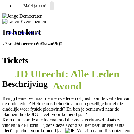
Meld je aan!
In het kort
« Alle Evenementen
Dit evenement is voorbij.
27 september
om
20:00
–
22:00
Tickets
JD Utrecht: Alle Leden
Beschrijving
Avond
Ben jij benieuwd naar de nieuwe leden of juist naar de verhalen van
de oude leden? Heb je ook behoefte aan een gezellige borrel die
eindelijk weer fysiek plaatsvindt? En ben je benieuwd naar de
plannen die de JDU heeft voor komend jaar?
Kom dan naar de alle ledenavond die zoals vertrouwd plaats zal
vinden in de Florin. Tijdens deze avond zal het bestuur een aantal
ideeën pitchen voor komend jaar
. Wij zijn natuurlijk ontzettend