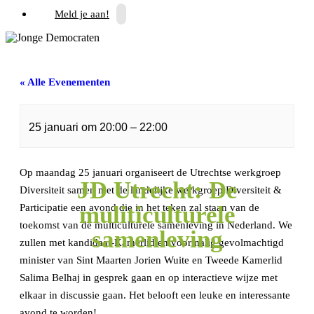
Meld je aan!
« Alle Evenementen
Dit evenement is voorbij.
25 januari
om
20:00
–
22:00
Op maandag 25 januari organiseert de Utrechtse werkgroep
JD Utrecht: De
Diversiteit samen met de landelijke werkgroep Diversiteit &
muliticulturele
Participatie een avond die in het teken zal staan van de
toekomst van de multiculturele samenleving in Nederland. We
samenleving
zullen met kandidaat-Kamerlid en voormalig gevolmachtigd
minister van Sint Maarten Jorien Wuite en Tweede Kamerlid
Salima Belhaj in gesprek gaan en op interactieve wijze met
elkaar in discussie gaan. Het belooft een leuke en interessante
avond te worden!