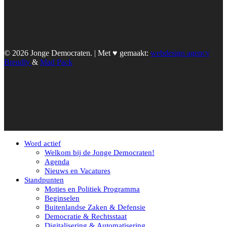
© 2026 Jonge Democraten. | Met ♥︎ gemaakt:
webdesign agency
Brendly
&
Mad Pack
Word actief
Welkom bij de Jonge Democraten!
Agenda
Nieuws en Vacatures
Standpunten
Moties en Politiek Programma
Beginselen
Buitenlandse Zaken & Defensie
Democratie & Rechtsstaat
Digitalisering & Automatisering