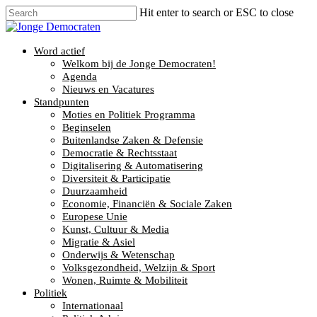
Hit enter to search or ESC to close
Word actief
Welkom bij de Jonge Democraten!
Agenda
Nieuws en Vacatures
Standpunten
Moties en Politiek Programma
Beginselen
Buitenlandse Zaken & Defensie
Democratie & Rechtsstaat
Digitalisering & Automatisering
Diversiteit & Participatie
Duurzaamheid
Economie, Financiën & Sociale Zaken
Europese Unie
Kunst, Cultuur & Media
Migratie & Asiel
Onderwijs & Wetenschap
Volksgezondheid, Welzijn & Sport
Wonen, Ruimte & Mobiliteit
Politiek
Internationaal