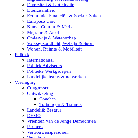
Diversiteit & Participatie
Duurzaamheid
Economie, Financiën & Sociale Zaken
Europese Unie
Kunst, Cultuur & Media
Migratie & Asiel
Onderwijs & Wetenschap
Volksgezondheid, Welzijn & Sport
Wonen, Ruimte & Mobiliteit
Politiek
Internationaal
Politiek Adviseurs
Politieke Werkgroepen
Landelijke teams & netwerken
Vereniging
Congressen
Ontwikkeling
Coaches
Trainingen & Trainers
Landelijk Bestuur
DEMO
Vrienden van de Jonge Democraten
Partners
Vertrouwenspersonen
Webshop