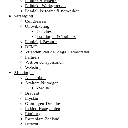
Politiek Adviseurs
Politieke Werkgroepen
Landelijke teams & netwerken
Vereniging
Congressen
Ontwikkeling
Coaches
Trainingen & Trainers
Landelijk Bestuur
DEMO
Vrienden van de Jonge Democraten
Partners
Vertrouwenspersonen
Webshop
Afdelingen
Amsterdam
Arnhem-Nijmegen
Zwolle
Brabant
Fryslân
Groningen-Drenthe
Leiden-Haaglanden
Limburg
Rotterdam-Zeeland
Utrecht