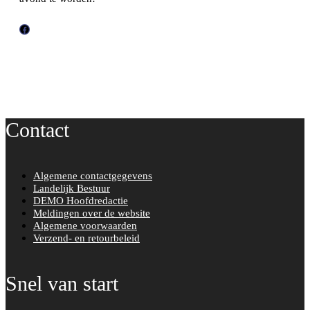
F
a
c
e
b
o
Contact
o
k
Algemene contactgegevens
Landelijk Bestuur
DEMO Hoofdredactie
Meldingen over de website
Algemene voorwaarden
Verzend- en retourbeleid
Snel van start