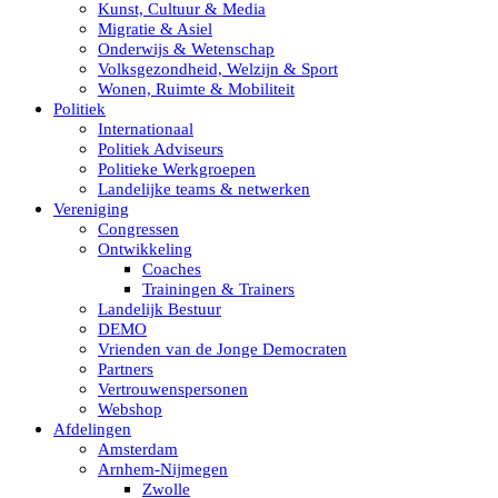
Kunst, Cultuur & Media
Migratie & Asiel
Onderwijs & Wetenschap
Volksgezondheid, Welzijn & Sport
Wonen, Ruimte & Mobiliteit
Politiek
Internationaal
Politiek Adviseurs
Politieke Werkgroepen
Landelijke teams & netwerken
Vereniging
Congressen
Ontwikkeling
Coaches
Trainingen & Trainers
Landelijk Bestuur
DEMO
Vrienden van de Jonge Democraten
Partners
Vertrouwenspersonen
Webshop
Afdelingen
Amsterdam
Arnhem-Nijmegen
Zwolle