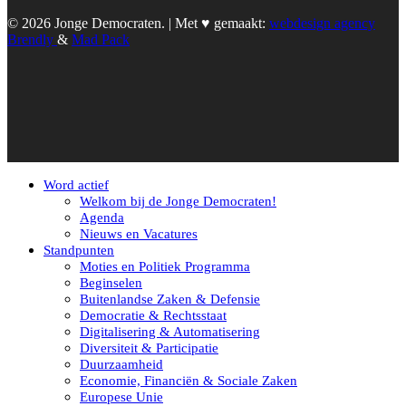
© 2026 Jonge Democraten. | Met ♥︎ gemaakt:
webdesign agency
Brendly
&
Mad Pack
Word actief
Welkom bij de Jonge Democraten!
Agenda
Nieuws en Vacatures
Standpunten
Moties en Politiek Programma
Beginselen
Buitenlandse Zaken & Defensie
Democratie & Rechtsstaat
Digitalisering & Automatisering
Diversiteit & Participatie
Duurzaamheid
Economie, Financiën & Sociale Zaken
Europese Unie