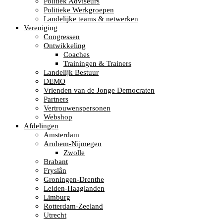
Politiek Adviseurs
Politieke Werkgroepen
Landelijke teams & netwerken
Vereniging
Congressen
Ontwikkeling
Coaches
Trainingen & Trainers
Landelijk Bestuur
DEMO
Vrienden van de Jonge Democraten
Partners
Vertrouwenspersonen
Webshop
Afdelingen
Amsterdam
Arnhem-Nijmegen
Zwolle
Brabant
Fryslân
Groningen-Drenthe
Leiden-Haaglanden
Limburg
Rotterdam-Zeeland
Utrecht