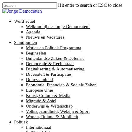
Hit enter to search or ESC to close
Word actief
Welkom bij de Jonge Democraten!
Agenda
Nieuws en Vacatures
Standpunten
Moties en Politiek Programma
Beginselen
Buitenlandse Zaken & Defensie
Democratie & Rechtsstaat
Digitalisering & Automatisering
Diversiteit & Participatie
Duurzaamheid
Economie, Financiën & Sociale Zaken
Europese Unie
Kunst, Cultuur & Media
Migratie & Asiel
Onderwijs & Wetenschap
Volksgezondheid, Welzijn & Sport
Wonen, Ruimte & Mobiliteit
Politiek
Internationaal