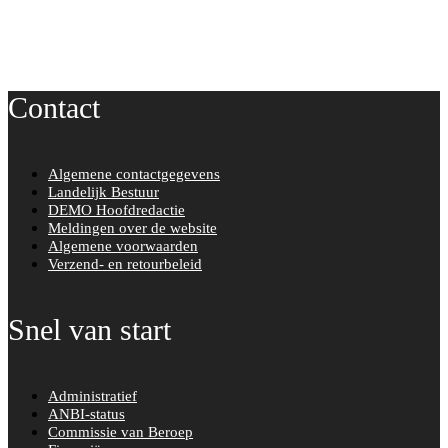
c
e
b
o
Contact
o
k
Algemene contactgegevens
Landelijk Bestuur
DEMO Hoofdredactie
Meldingen over de website
Algemene voorwaarden
Verzend- en retourbeleid
Snel van start
Administratief
ANBI-status
Commissie van Beroep