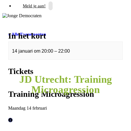
Meld je aan!
In het kort
« Alle Evenementen
Dit evenement is voorbij.
14 januari
om
20:00
–
22:00
Tickets
JD Utrecht: Training
Microagression
Training Microagression
Maandag 14 februari
F
a