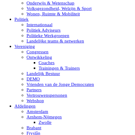
Onderwijs & Wetenschap
Volksgezondheid, Welzijn & Sport
Wonen, Ruimte & Mobiliteit
Politiek
Internationaal
Politiek Adviseurs
Politieke Werkgroepen
Landelijke teams & netwerken
Vereniging
Congressen
Ontwikkeling
Coaches
Trainingen & Trainers
Landelijk Bestuur
DEMO
Vrienden van de Jonge Democraten
Partners
Vertrouwenspersonen
Webshop
Afdelingen
Amsterdam
Arnhem-Nijmegen
Zwolle
Brabant
Fryslân