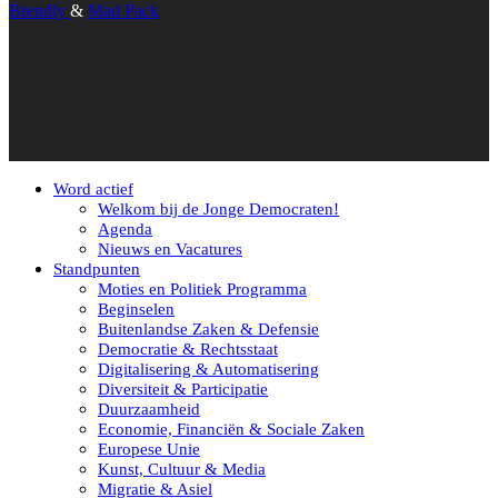
Brendly
&
Mad Pack
Word actief
Welkom bij de Jonge Democraten!
Agenda
Nieuws en Vacatures
Standpunten
Moties en Politiek Programma
Beginselen
Buitenlandse Zaken & Defensie
Democratie & Rechtsstaat
Digitalisering & Automatisering
Diversiteit & Participatie
Duurzaamheid
Economie, Financiën & Sociale Zaken
Europese Unie
Kunst, Cultuur & Media
Migratie & Asiel