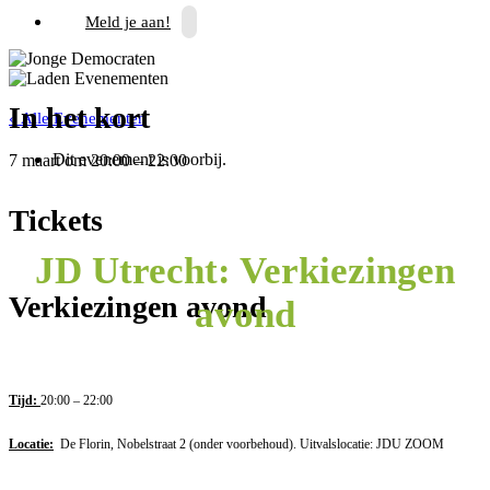
Meld je aan!
In het kort
« Alle Evenementen
Dit evenement is voorbij.
7 maart
om
20:00
–
22:00
Tickets
JD Utrecht: Verkiezingen
Verkiezingen avond
avond
Tijd:
20:00 – 22:00
Locatie:
De Florin, Nobelstraat 2 (onder voorbehoud). Uitvalslocatie: JDU ZOOM