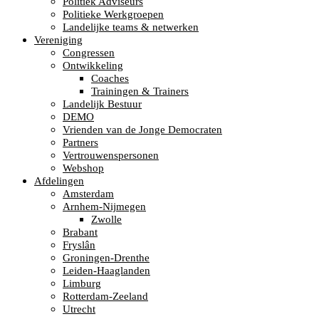
Politiek Adviseurs
Politieke Werkgroepen
Landelijke teams & netwerken
Vereniging
Congressen
Ontwikkeling
Coaches
Trainingen & Trainers
Landelijk Bestuur
DEMO
Vrienden van de Jonge Democraten
Partners
Vertrouwenspersonen
Webshop
Afdelingen
Amsterdam
Arnhem-Nijmegen
Zwolle
Brabant
Fryslân
Groningen-Drenthe
Leiden-Haaglanden
Limburg
Rotterdam-Zeeland
Utrecht