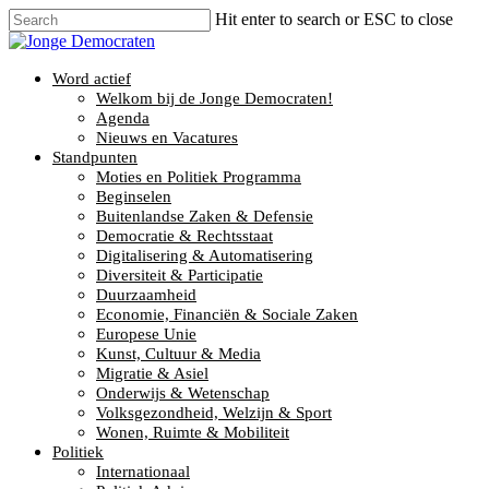
Hit enter to search or ESC to close
Word actief
Welkom bij de Jonge Democraten!
Agenda
Nieuws en Vacatures
Standpunten
Moties en Politiek Programma
Beginselen
Buitenlandse Zaken & Defensie
Democratie & Rechtsstaat
Digitalisering & Automatisering
Diversiteit & Participatie
Duurzaamheid
Economie, Financiën & Sociale Zaken
Europese Unie
Kunst, Cultuur & Media
Migratie & Asiel
Onderwijs & Wetenschap
Volksgezondheid, Welzijn & Sport
Wonen, Ruimte & Mobiliteit
Politiek
Internationaal