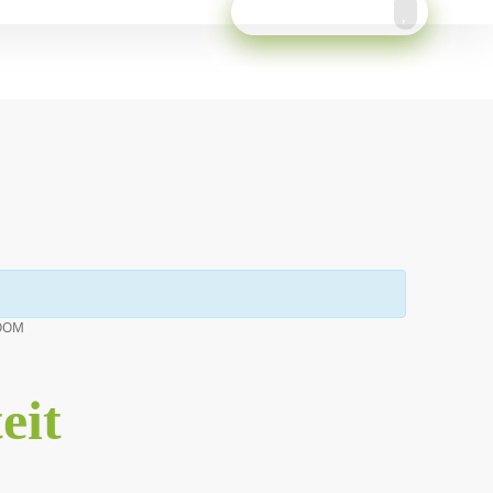
Meld je aan!
ZOOM
eit