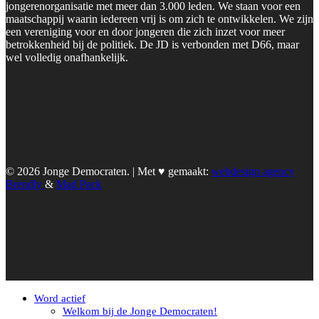
jongerenorganisatie met meer dan 3.000 leden. We staan voor een
maatschappij waarin iedereen vrij is om zich te ontwikkelen. We zijn
een vereniging voor en door jongeren die zich inzet voor meer
betrokkenheid bij de politiek. De JD is verbonden met D66, maar
wel volledig onafhankelijk.
© 2026 Jonge Democraten. | Met ♥︎ gemaakt:
webdesign agency
Brendly
&
Mad Pack
Word actief
Welkom bij de Jonge Democraten!