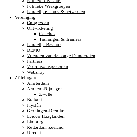
Politiek Adviseurs
Politieke Werkgroepen
Landelijke teams & netwerken
Vereniging
Congressen
Ontwikkeling
Coaches
Trainingen & Trainers
Landelijk Bestuur
DEMO
Vrienden van de Jonge Democraten
Partners
Vertrouwenspersonen
Webshop
Afdelingen
Amsterdam
Arnhem-Nijmegen
Zwolle
Brabant
Fryslân
Groningen-Drenthe
Leiden-Haaglanden
Limburg
Rotterdam-Zeeland
Utrecht