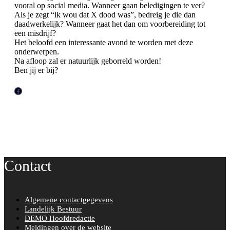
vooral op social media. Wanneer gaan beledigingen te ver?
Als je zegt “ik wou dat X dood was”, bedreig je die dan
daadwerkelijk? Wanneer gaat het dan om voorbereiding tot
een misdrijf?
Het beloofd een interessante avond te worden met deze
onderwerpen.
Na afloop zal er natuurlijk geborreld worden!
Ben jij er bij?
F
a
c
e
b
o
Contact
o
k
Algemene contactgegevens
Landelijk Bestuur
DEMO Hoofdredactie
Meldingen over de website