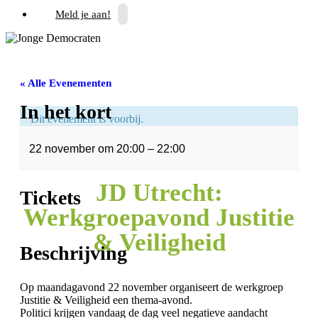
Meld je aan!
« Alle Evenementen
In het kort
Dit evenement is voorbij.
22 november
om
20:00
–
22:00
JD Utrecht:
Tickets
Werkgroepavond Justitie
& Veiligheid
Beschrijving
Op maandagavond 22 november organiseert de werkgroep
Justitie & Veiligheid een thema-avond.
Politici krijgen vandaag de dag veel negatieve aandacht