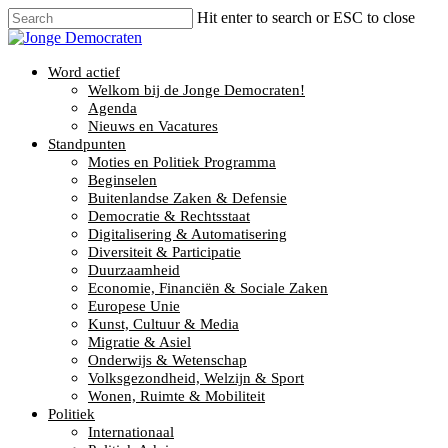
Hit enter to search or ESC to close
Word actief
Welkom bij de Jonge Democraten!
Agenda
Nieuws en Vacatures
Standpunten
Moties en Politiek Programma
Beginselen
Buitenlandse Zaken & Defensie
Democratie & Rechtsstaat
Digitalisering & Automatisering
Diversiteit & Participatie
Duurzaamheid
Economie, Financiën & Sociale Zaken
Europese Unie
Kunst, Cultuur & Media
Migratie & Asiel
Onderwijs & Wetenschap
Volksgezondheid, Welzijn & Sport
Wonen, Ruimte & Mobiliteit
Politiek
Internationaal