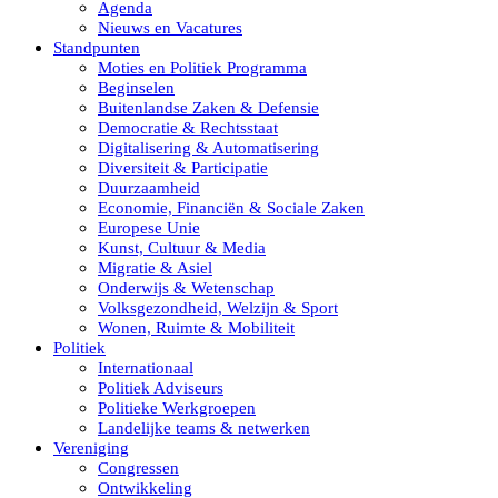
Agenda
Nieuws en Vacatures
Standpunten
Moties en Politiek Programma
Beginselen
Buitenlandse Zaken & Defensie
Democratie & Rechtsstaat
Digitalisering & Automatisering
Diversiteit & Participatie
Duurzaamheid
Economie, Financiën & Sociale Zaken
Europese Unie
Kunst, Cultuur & Media
Migratie & Asiel
Onderwijs & Wetenschap
Volksgezondheid, Welzijn & Sport
Wonen, Ruimte & Mobiliteit
Politiek
Internationaal
Politiek Adviseurs
Politieke Werkgroepen
Landelijke teams & netwerken
Vereniging
Congressen
Ontwikkeling