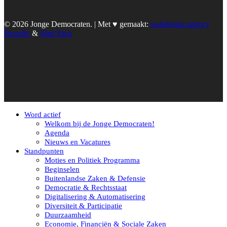
© 2026 Jonge Democraten. | Met ♥︎ gemaakt:
webdesign agency
Brendly
&
Mad Pack
Word actief
Welkom bij de Jonge Democraten!
Agenda
Nieuws en Vacatures
Standpunten
Moties en Politiek Programma
Beginselen
Buitenlandse Zaken & Defensie
Democratie & Rechtsstaat
Digitalisering & Automatisering
Diversiteit & Participatie
Duurzaamheid
Economie, Financiën & Sociale Zaken