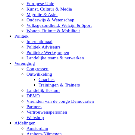
Europese Unie
Kunst, Cultuur & Media
Migratie & Asiel
Onderwijs & Wetenschap
Volksgezondheid, Welzijn & Sport
Wonen, Ruimte & Mobiliteit
Politiek
Internationaal
Politiek Adviseurs
Politieke Werkgroepen
Landelijke teams & netwerken
Vereniging
Congressen
Ontwikkeling
Coaches
Trainingen & Trainers
Landelijk Bestuur
DEMO
Vrienden van de Jonge Democraten
Partners
Vertrouwenspersonen
Webshop
Afdelingen
Amsterdam
Arnhem-Nijmegen