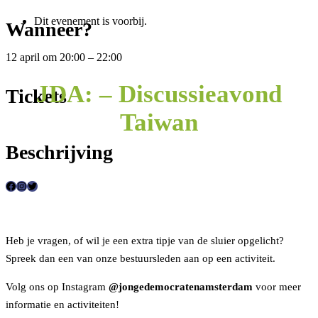
Dit evenement is voorbij.
Wanneer?
12 april
om
20:00
–
22:00
JDA: – Discussieavond
Tickets
Taiwan
Beschrijving
F
I
T
a
n
w
c
s
i
Heb je vragen, of wil je een extra tipje van de sluier opgelicht?
e
t
t
Spreek dan een van onze bestuursleden aan op een activiteit.
b
a
t
o
g
e
Volg ons op Instagram
@jongedemocratenamsterdam
voor meer
o
r
r
informatie en activiteiten!
k
a