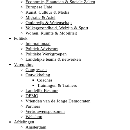
Economie, Financiën & Sociale Zaken
Europese Unie
Kunst, Cultuur & Media
Migratie & Asiel
Onderwijs & Wetenschap
Volksgezondheid, Welzijn & Sport
Wonen, Ruimte & Mobiliteit
Politiek
Internationaal
Politiek Adviseurs
Politieke Werkgroepen
Landelijke teams & netwerken
Vereniging
Congressen
Ontwikkeling
Coaches
Trainingen & Trainers
Landelijk Bestuur
DEMO
Vrienden van de Jonge Democraten
Partners
Vertrouwenspersonen
Webshop
Afdelingen
Amsterdam