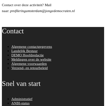
Contact over deze activiteit? Mail
m
naar:
profileringamsterdam@jongedemocraten.nl
Contact
Algemene contactgegevens
Landelijk Bestuur
DEMO Hoofdredactie
Meldingen over de website
Algemene voorwaarden
Verzend- en retourbeleid
Snel van start
Administratief
ANBI-status