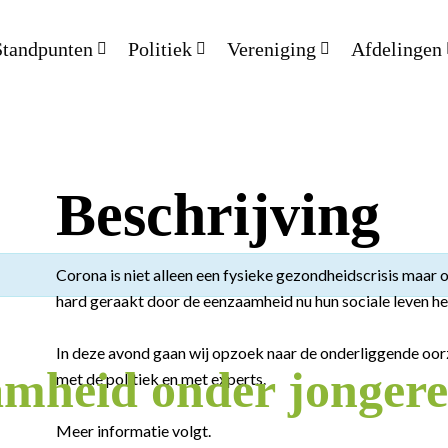
Standpunten
Politiek
Vereniging
Afdelingen
Beschrijving
Corona is niet alleen een fysieke gezondheidscrisis maar
hard geraakt door de eenzaamheid nu hun sociale leven hel
In deze avond gaan wij opzoek naar de onderliggende oor
mheid onder jonger
met de politiek en met experts.
Meer informatie volgt.