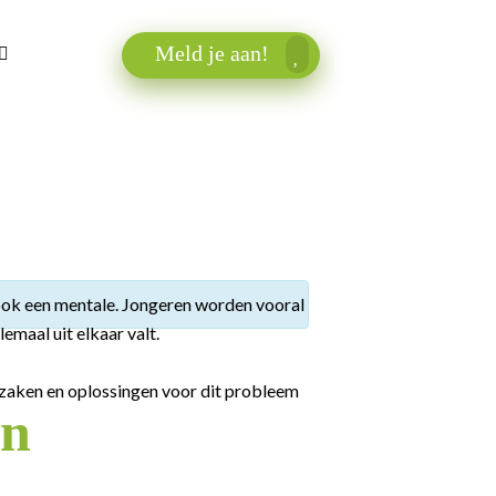
Meld je aan!
 ook een mentale. Jongeren worden vooral
emaal uit elkaar valt.
zaken en oplossingen voor dit probleem
en