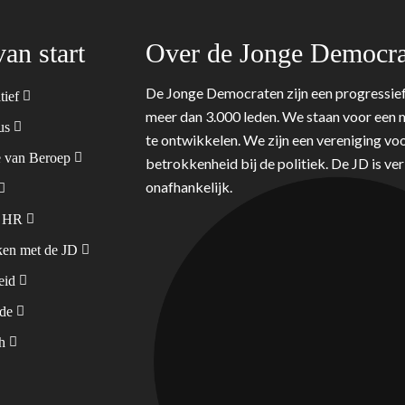
van start
Over de Jonge Democra
De Jonge Democraten zijn een progressief
tief
meer dan 3.000 leden. We staan voor een m
tus
te ontwikkelen. We zijn een vereniging voo
 van Beroep
betrokkenheid bij de politiek. De JD is v
onafhankelijk.
& HR
en met de JD
leid
ode
sh