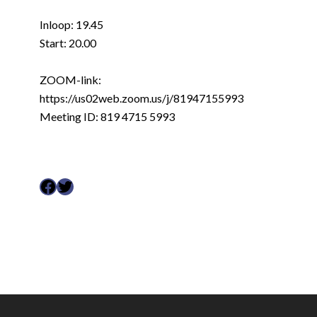
Inloop: 19.45
Start: 20.00
ZOOM-link:
https://us02web.zoom.us/j/81947155993
Meeting ID: 819 4715 5993
Facebook
Twitter