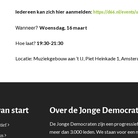
Iedereen kan zich hier aanmelden:
https://d66.nl/events
Wanneer?
Woensdag, 16 maart
Hoe laat?
19:30-21:30
Locatie: Muziekgebouw aan ’t IJ, Piet Heinkade 1, Amste
van start
Over de Jonge Democra
De Jonge Democraten zijn een progressief
tief
meer dan 3.000 leden. We staan voor een m
tus