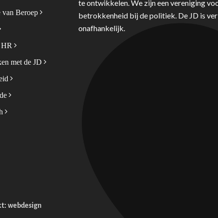
te ontwikkelen. We zijn een vereniging voo
 van Beroep
betrokkenheid bij de politiek. De JD is v
onafhankelijk.
& HR
en met de JD
leid
ode
sh
kt:
webdesign