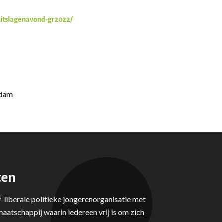
/uitslagenavond-gr2022/
rdam
ten
-liberale politieke jongerenorganisatie met
aatschappij waarin iedereen vrij is om zich