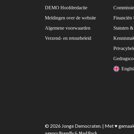
DEMO Hoofdredactie
Commissie
Meldingen over de website
Financiën
Algemene voorwaarden
Statuten 
Verzend- en retourbeleid
Kennismak
Privacybe
Gedragsc
Engli
© 2026 Jonge Democraten. | Met ♥︎ gemaa
&
agency Brendly
Mad Pack