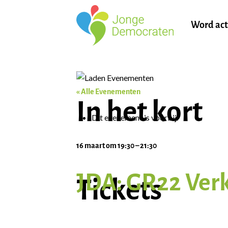
Word act
« Alle Evenementen
In het kort
Dit evenement is voorbij.
16 maart
om
19:30
–
21:30
JDA: GR22 Ver
Tickets