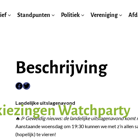
ief
Standpunten
Politiek
Vereniging
Afd
Beschrijving
Facebook
Twitter
Landelijke uitslagenavond
kiezingen Watchparty
🔥🎉
Geweldig nieuws: de landelijke uitslagenavond komt
Aanstaande woensdag om 19:30 kunnen we met z’n allen s
(hopelijk) te vieren!