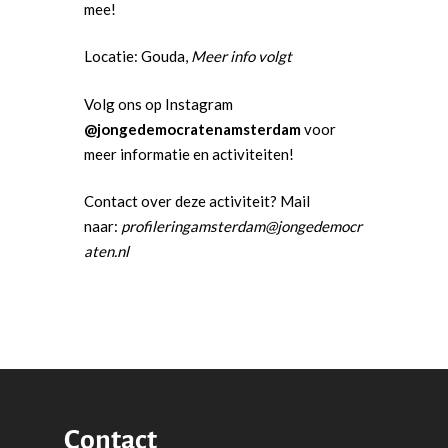
mee!
b
a
t
o
g
e
Locatie: Gouda,
Meer info volgt
o
r
r
k
a
Volg ons op Instagram
m
@jongedemocratenamsterdam
voor
meer informatie en activiteiten!
Contact over deze activiteit? Mail
naar:
profileringamsterdam@jongedemocr
aten.nl
Word actief
Contact
Welkom bij de Jonge