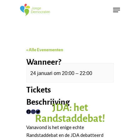
« Alle Evenementen
Wanneer?
24 januari
om
20:00
–
22:00
Dit evenement is voorbij.
Tickets
Beschrijving
JDA: het
Randstaddebat!
F
I
T
a
n
w
Vanavond is het enige echte
c
s
i
Randstaddebat en de JDA debatteerd
e
t
t