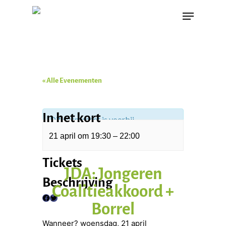
« Alle Evenementen
In het kort
Dit evenement is voorbij.
21 april
om
19:30
–
22:00
Tickets
JDA: Jongeren
Beschrijving
Coalitieakkoord +
Borrel
F
T
a
w
Wanneer? woensdag, 21 april