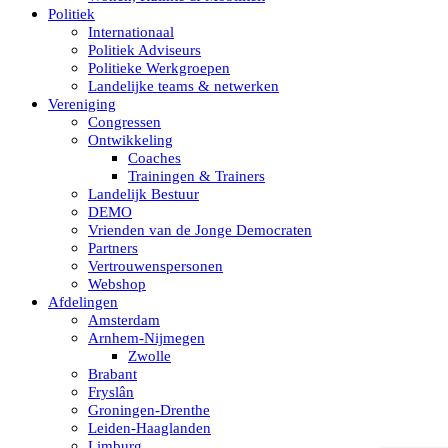
Politiek
Internationaal
Politiek Adviseurs
Politieke Werkgroepen
Landelijke teams & netwerken
Vereniging
Congressen
Ontwikkeling
Coaches
Trainingen & Trainers
Landelijk Bestuur
DEMO
Vrienden van de Jonge Democraten
Partners
Vertrouwenspersonen
Webshop
Afdelingen
Amsterdam
Arnhem-Nijmegen
Zwolle
Brabant
Fryslân
Groningen-Drenthe
Leiden-Haaglanden
Limburg