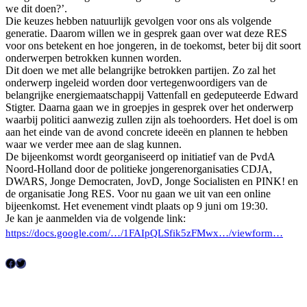
we dit doen?’.
Die keuzes hebben natuurlijk gevolgen voor ons als volgende
generatie. Daarom willen we in gesprek gaan over wat deze RES
voor ons betekent en hoe jongeren, in de toekomst, beter bij dit soort
onderwerpen betrokken kunnen worden.
Dit doen we met alle belangrijke betrokken partijen. Zo zal het
onderwerp ingeleid worden door vertegenwoordigers van de
belangrijke energiemaatschappij Vattenfall en gedeputeerde Edward
Stigter. Daarna gaan we in groepjes in gesprek over het onderwerp
waarbij politici aanwezig zullen zijn als toehoorders. Het doel is om
aan het einde van de avond concrete ideeën en plannen te hebben
waar we verder mee aan de slag kunnen.
De bijeenkomst wordt georganiseerd op initiatief van de PvdA
Noord-Holland door de politieke jongerenorganisaties CDJA,
DWARS, Jonge Democraten, JovD, Jonge Socialisten en PINK! en
de organisatie Jong RES. Voor nu gaan we uit van een online
bijeenkomst. Het evenement vindt plaats op 9 juni om 19:30.
Je kan je aanmelden via de volgende link:
https://docs.google.com/…/1FAIpQLSfik5zFMwx…/viewform…
F
T
a
w
c
i