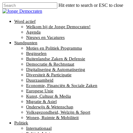
Hit enter to search or ESC to close
Word actief
Welkom bij de Jonge Democraten!
Agenda
Nieuws en Vacatures
Standpunten
Moties en Politiek Programma
Beginselen
Buitenlandse Zaken & Defensie
Democratie & Rechtsstaat
Digitalisering & Automatisering
Diversiteit & Participatie
Duurzaamheid
Economie, Financiën & Sociale Zaken
Europese Unie
Kunst, Cultuur & Media
Migratie & Asiel
Onderwijs & Wetenschap
Volksgezondheid, Welzijn & Sport
Wonen, Ruimte & Mobiliteit
Politiek
Internationaal