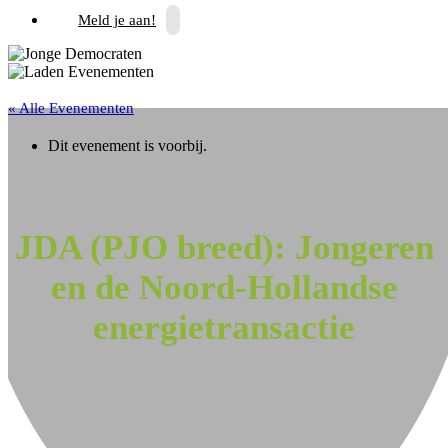
Meld je aan!
« Alle Evenementen
Dit evenement is voorbij.
JDA (PJO breed): Jongeren
en de Noord-Hollandse
energietransactie