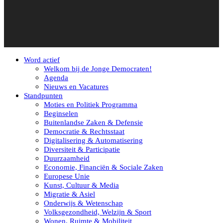
Word actief
Welkom bij de Jonge Democraten!
Agenda
Nieuws en Vacatures
Standpunten
Moties en Politiek Programma
Beginselen
Buitenlandse Zaken & Defensie
Democratie & Rechtsstaat
Digitalisering & Automatisering
Diversiteit & Participatie
Duurzaamheid
Economie, Financiën & Sociale Zaken
Europese Unie
Kunst, Cultuur & Media
Migratie & Asiel
Onderwijs & Wetenschap
Volksgezondheid, Welzijn & Sport
Wonen, Ruimte & Mobiliteit