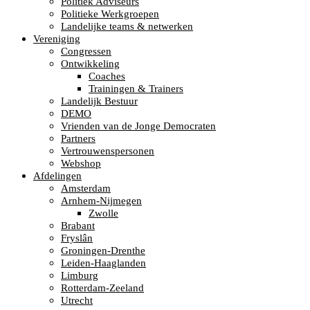
Politiek Adviseurs
Politieke Werkgroepen
Landelijke teams & netwerken
Vereniging
Congressen
Ontwikkeling
Coaches
Trainingen & Trainers
Landelijk Bestuur
DEMO
Vrienden van de Jonge Democraten
Partners
Vertrouwenspersonen
Webshop
Afdelingen
Amsterdam
Arnhem-Nijmegen
Zwolle
Brabant
Fryslân
Groningen-Drenthe
Leiden-Haaglanden
Limburg
Rotterdam-Zeeland
Utrecht