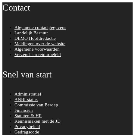
Contact
e
t
b
t
o
e
Algemene contactgegevens
o
r
Landelijk Bestuur
k
DEMO Hoofdredactie
Meldingen over de website
Algemene voorwaarden
Verzend- en retourbeleid
Snel van start
Administratief
ANBI-status
Commissie van Beroep
Financiën
Statuten & HR
Kennismaken met de JD
Privacybeleid
Gedragscode