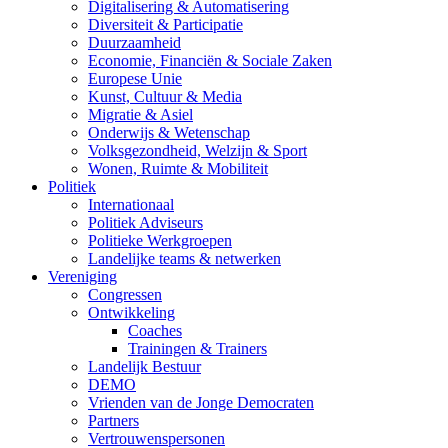
Digitalisering & Automatisering
Diversiteit & Participatie
Duurzaamheid
Economie, Financiën & Sociale Zaken
Europese Unie
Kunst, Cultuur & Media
Migratie & Asiel
Onderwijs & Wetenschap
Volksgezondheid, Welzijn & Sport
Wonen, Ruimte & Mobiliteit
Politiek
Internationaal
Politiek Adviseurs
Politieke Werkgroepen
Landelijke teams & netwerken
Vereniging
Congressen
Ontwikkeling
Coaches
Trainingen & Trainers
Landelijk Bestuur
DEMO
Vrienden van de Jonge Democraten
Partners
Vertrouwenspersonen