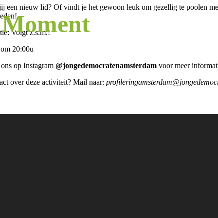
jij een nieuw lid? Of vindt je het gewoon leuk om gezellig te poolen
n Moment
leden!
ie: Volgt z.s.m.!
t om 20:00u
 ons op Instagram
@jongedemocratenamsterdam
voor meer informatie
ct over deze activiteit? Mail naar:
profileringamsterdam@jongedemocr