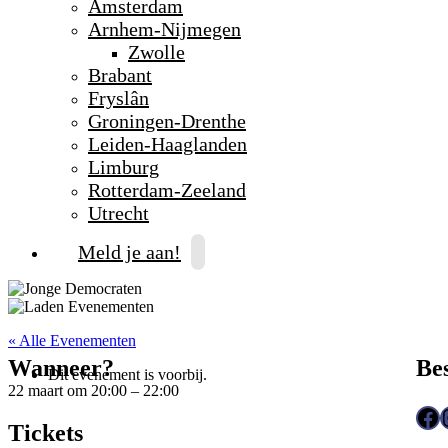
Amsterdam
Arnhem-Nijmegen
Zwolle
Brabant
Fryslân
Groningen-Drenthe
Leiden-Haaglanden
Limburg
Rotterdam-Zeeland
Utrecht
Meld je aan!
« Alle Evenementen
Wanneer?
Be
Dit evenement is voorbij.
22 maart
om
20:00
–
22:00
Facebook
Inst
Tickets