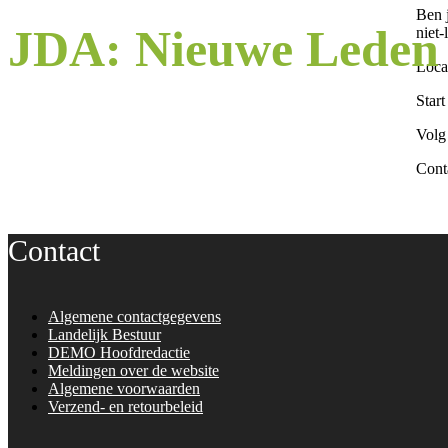
Ben 
JDA: Nieuwe Lede
niet-
Locat
Star
Volg
Conta
Contact
Algemene contactgegevens
Landelijk Bestuur
DEMO Hoofdredactie
Meldingen over de website
Algemene voorwaarden
Verzend- en retourbeleid