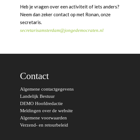
Heb je vragen over een activiteit of iets anders?
Neem dan zeker contact op met Ronan, onze
secretaris.
secretarisamsterdam@jongedemocraten.nl
Word actief
Welkom bij de Jonge
Standpunten
Democraten!
Moties en Politiek Pro
Politiek
Agenda
Beginselen
Internationaal
Vereniging
Contact
Nieuws en Vacatures
Buitenlandse Zaken & D
Politiek Adviseurs
Congressen
Afdelingen
Algemene contactgegevens
Democratie & Rechtssta
Politieke Werkgroepen
Ontwikkeling
Amsterdam
Meld je aan!
Landelijk Bestuur
Coaches
Digitalisering & Automat
Landelijke teams & net
Landelijk Bestuur
Arnhem-Nijmegen
DEMO Hoofdredactie
Meldingen over de website
Trainingen & Trainers
Zwolle
Diversiteit & Participatie
DEMO
Brabant
Algemene voorwaarden
Verzend- en retourbeleid
Duurzaamheid
Vrienden van de Jonge
Fryslân
Democraten
Economie, Financiën & S
Groningen-Drenthe