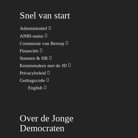
Zaken
Partners
Leiden-Haaglanden
Snel van start
Europese Unie
Vertrouwenspersonen
Limburg
Administratief
Kunst, Cultuur & Media
Webshop
Rotterdam-Zeeland
ANBI-status
Migratie & Asiel
Commissie van Beroep
Utrecht
Financiën
Onderwijs & Wetenscha
Statuten & HR
Volksgezondheid, Welzij
Kennismaken met de JD
Sport
Privacybeleid
Gedragscode
Wonen, Ruimte & Mobilit
English
Over de Jonge
Democraten