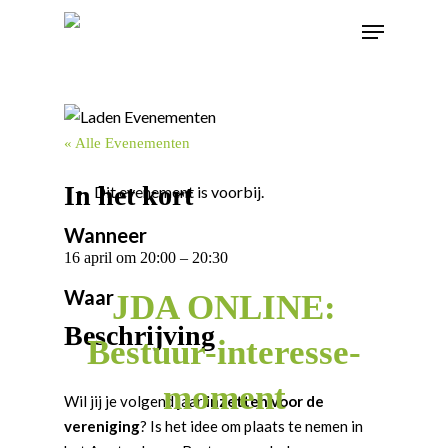
« Alle Evenementen
In het kort
Dit evenement is voorbij.
Wanneer
16 april
om
20:00
–
20:30
Waar
JDA ONLINE:
Beschrijving
Bestuur-interesse-
moment
Wil jij je volgend jaar
inzetten voor de
vereniging
? Is het idee om plaats te nemen in