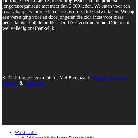
De Jonge Democraten zijn een progressief-liberale politieke
jongerenorganisatie met meer dan 3.000 leden. We staan voor een
maatschappij waarin iedereen vrij is om zich te ontwikkelen. We zijn
een vereniging voor en door jongeren die zich inzet voor meer
betrokkenheid bij de politiek. De JD is verbonden met D66, maar
wel volledig onafhankelijk.
© 2026 Jonge Democraten. | Met ♥︎ gemaakt:
webdesign agency
Brendly
&
Mad Pack
Word actief