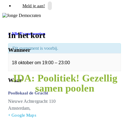
Meld je aan!
In het kort
« Alle Evenementen
Dit evenement is voorbij.
Wanneer
18 oktober
om
19:00
–
23:00
JDA: Poolitiek! Gezellig
Waar
samen poolen
Poollokaal de Gracht
Nieuwe Achtergracht 110
Amsterdam
,
+ Google Maps