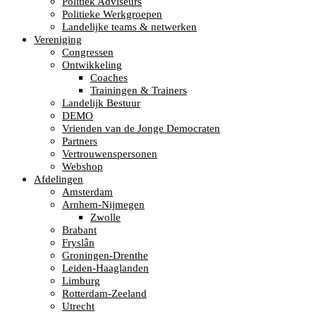
Politiek Adviseurs
Politieke Werkgroepen
Landelijke teams & netwerken
Vereniging
Congressen
Ontwikkeling
Coaches
Trainingen & Trainers
Landelijk Bestuur
DEMO
Vrienden van de Jonge Democraten
Partners
Vertrouwenspersonen
Webshop
Afdelingen
Amsterdam
Arnhem-Nijmegen
Zwolle
Brabant
Fryslân
Groningen-Drenthe
Leiden-Haaglanden
Limburg
Rotterdam-Zeeland
Utrecht