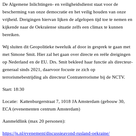
De Algemene Inlichtingen- en veiligheidsdienst staat voor de
e
t
bescherming van onze democratie en het veilig houden van onze
b
t
vrijheid. Dreigingen hiervan lijken de afgelopen tijd toe te nemen en
o
e
kijkende naar de Oekraïense situatie zelfs een climax te kunnen
o
r
bereiken.
k
Wij sluiten dit Geopolitieke tweeluik af door in gesprek te gaan met
met Simone Smit. Hier zal het gaan over directe en reële dreigingen
op Nederland en de EU. Drs. Smit bekleed haar functie als directeur-
generaal sinds 2021, daarvoor focuste ze zich op
terrorismebestrijding als directeur Contraterrorisme bij de NCTV.
Start: 18:30
Locatie: Kattenburgerstraat 7, 1018 JA Amsterdam (gebouw 30,
ECA (evenementen centrum Amsterdam)
Aanmeldlink (max 20 personen):
https://js.nl/evenement/discussieavond-rusland-oekraine/