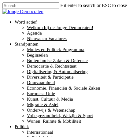
Hit enter to search or ESC to close
Word actief
Welkom bij de Jonge Democraten!
Agenda
Nieuws en Vacatures
Standpunten
Moties en Politiek Programma
Beginselen
Buitenlandse Zaken & Defensie
Democratie & Rechtsstaat
Digitalisering & Automatisering
Diversiteit & Participatie
Duurzaamheid
Economie, Financiën & Sociale Zaken
Europese Unie
Kunst, Cultuur & Media
Migratie & Asiel
Onderwijs & Wetenschap
Volksgezondheid, Welzijn & Sport
Wonen, Ruimte & Mobiliteit
Politiek
Internationaal