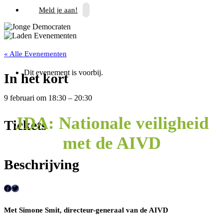
Meld je aan!
« Alle Evenementen
Dit evenement is voorbij.
In het kort
9 februari
om
18:30
–
20:30
JDA: Nationale veiligheid
Tickets
met de AIVD
Beschrijving
F
T
a
w
Met Simone Smit, directeur-generaal van de AIVD
c
i