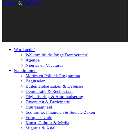
Brendly
&
Mad Pack
Word actief
Welkom bij de Jonge Democraten!
Agenda
Nieuws en Vacatures
Standpunten
Moties en Politiek Programma
Beginselen
Buitenlandse Zaken & Defensie
Democratie & Rechtsstaat
Digitalisering & Automatisering
Diversiteit & Participatie
Duurzaamheid
Economie, Financiën & Sociale Zaken
Europese Unie
Kunst, Cultuur & Media
Migratie & Asiel