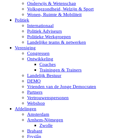
Onderwijs & Wetenschap
Volksgezondheid, Welzijn & Sport
Wonen, Ruimte & Mobiliteit
Politiek
Internationaal
Politiek Adviseurs
Politieke Werkgroepen
Landelijke teams & netwerken
Vereniging
Congressen
Ontwikkeling
Coaches
Trainingen & Trainers
Landelijk Bestuur
DEMO
Vrienden van de Jonge Democraten
Partners
Vertrouwenspersonen
Webshop
Afdelingen
Amsterdam
Arnhem-Nijmegen
Zwolle
Brabant
Fryslân