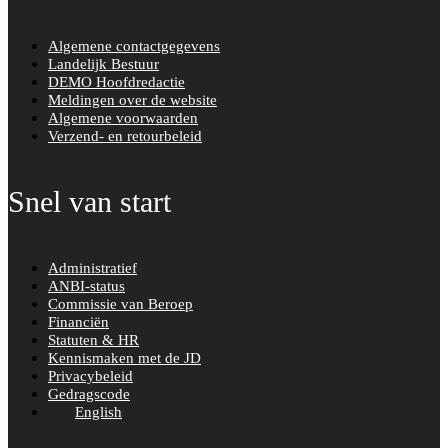
Algemene contactgegevens
Landelijk Bestuur
DEMO Hoofdredactie
Meldingen over de website
Algemene voorwaarden
Verzend- en retourbeleid
Snel van start
Administratief
ANBI-status
Commissie van Beroep
Financiën
Statuten & HR
Kennismaken met de JD
Privacybeleid
Gedragscode
English