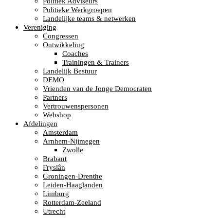
Politiek Adviseurs
Politieke Werkgroepen
Landelijke teams & netwerken
Vereniging
Congressen
Ontwikkeling
Coaches
Trainingen & Trainers
Landelijk Bestuur
DEMO
Vrienden van de Jonge Democraten
Partners
Vertrouwenspersonen
Webshop
Afdelingen
Amsterdam
Arnhem-Nijmegen
Zwolle
Brabant
Fryslân
Groningen-Drenthe
Leiden-Haaglanden
Limburg
Rotterdam-Zeeland
Utrecht