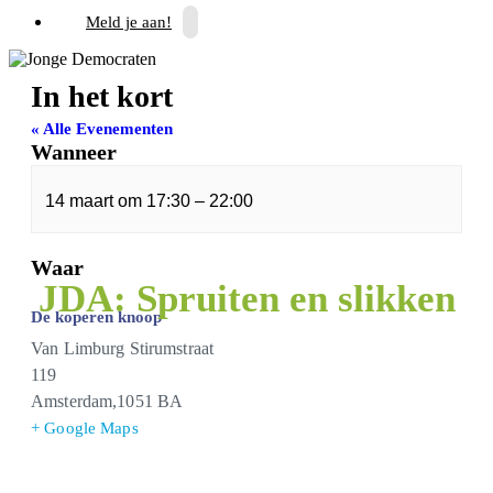
Meld je aan!
In het kort
« Alle Evenementen
Wanneer
Dit evenement is voorbij.
14 maart
om
17:30
–
22:00
Waar
JDA: Spruiten en slikken
De koperen knoop
Van Limburg Stirumstraat
119
Amsterdam
,
1051 BA
+ Google Maps