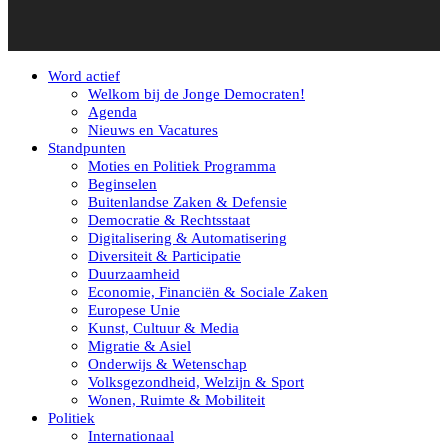
Word actief
Welkom bij de Jonge Democraten!
Agenda
Nieuws en Vacatures
Standpunten
Moties en Politiek Programma
Beginselen
Buitenlandse Zaken & Defensie
Democratie & Rechtsstaat
Digitalisering & Automatisering
Diversiteit & Participatie
Duurzaamheid
Economie, Financiën & Sociale Zaken
Europese Unie
Kunst, Cultuur & Media
Migratie & Asiel
Onderwijs & Wetenschap
Volksgezondheid, Welzijn & Sport
Wonen, Ruimte & Mobiliteit
Politiek
Internationaal