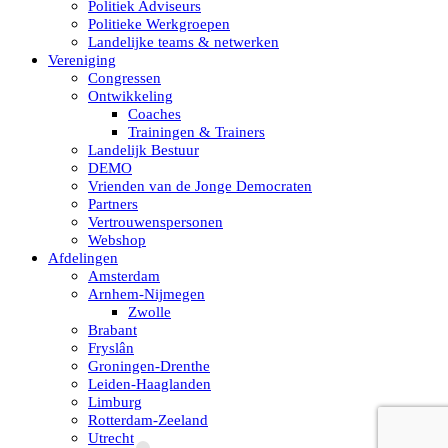
Politiek Adviseurs
Politieke Werkgroepen
Landelijke teams & netwerken
Vereniging
Congressen
Ontwikkeling
Coaches
Trainingen & Trainers
Landelijk Bestuur
DEMO
Vrienden van de Jonge Democraten
Partners
Vertrouwenspersonen
Webshop
Afdelingen
Amsterdam
Arnhem-Nijmegen
Zwolle
Brabant
Fryslân
Groningen-Drenthe
Leiden-Haaglanden
Limburg
Rotterdam-Zeeland
Utrecht