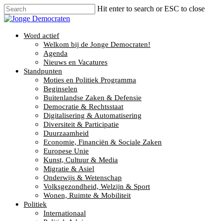
Hit enter to search or ESC to close
Word actief
Welkom bij de Jonge Democraten!
Agenda
Nieuws en Vacatures
Standpunten
Moties en Politiek Programma
Beginselen
Buitenlandse Zaken & Defensie
Democratie & Rechtsstaat
Digitalisering & Automatisering
Diversiteit & Participatie
Duurzaamheid
Economie, Financiën & Sociale Zaken
Europese Unie
Kunst, Cultuur & Media
Migratie & Asiel
Onderwijs & Wetenschap
Volksgezondheid, Welzijn & Sport
Wonen, Ruimte & Mobiliteit
Politiek
Internationaal