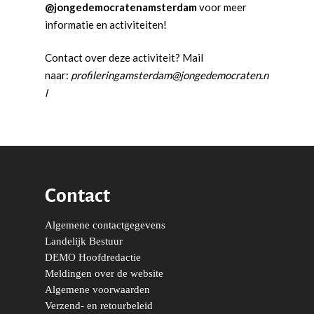
k
a
@jongedemocratenamsterdam
voor meer
m
informatie en activiteiten!
Contact over deze activiteit? Mail
naar:
profileringamsterdam@jongedemocraten.n
l
Contact
Algemene contactgegevens
Word actief
Landelijk Bestuur
Welkom bij de Jonge
DEMO Hoofdredactie
Standpunten
Meldingen over de website
Democraten!
Moties en Politiek Pro
Politiek
Algemene voorwaarden
Agenda
Verzend- en retourbeleid
Beginselen
Internationaal
Vereniging