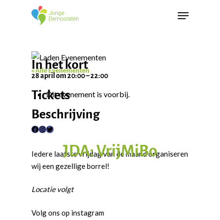
In het kort
« Alle Evenementen
28 april
om
20:00
–
22:00
Tickets
Dit evenement is voorbij.
Beschrijving
F
I
T
JDA: VrijMiBo
a
n
w
Iedere laatste vrijdag van de maand organiseren
c
s
i
wij een gezellige borrel!
e
t
t
b
a
t
Locatie volgt
o
g
e
o
r
r
Volg ons op instagram