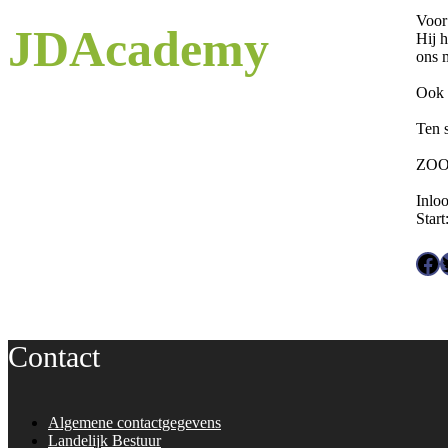
Voor 
JDAcademy
Hij 
ons 
Ook 
Ten 
ZOO
Inlo
Start
Facebook
Twitter
Contact
Algemene contactgegevens
Landelijk Bestuur