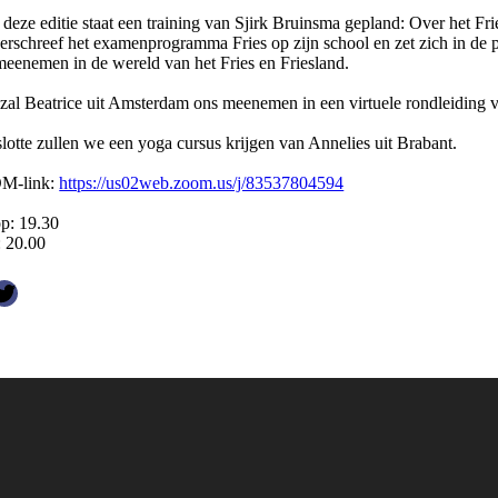
deze editie staat een training van Sjirk Bruinsma gepland: Over het Frie
herschreef het examenprogramma Fries op zijn school en zet zich in de p
meenemen in de wereld van het Fries en Friesland.
zal Beatrice uit Amsterdam ons meenemen in een virtuele rondleiding
slotte zullen we een yoga cursus krijgen van Annelies uit Brabant.
M-link:
https://us02web.zoom.us/j/83537804594
op: 19.30
: 20.00