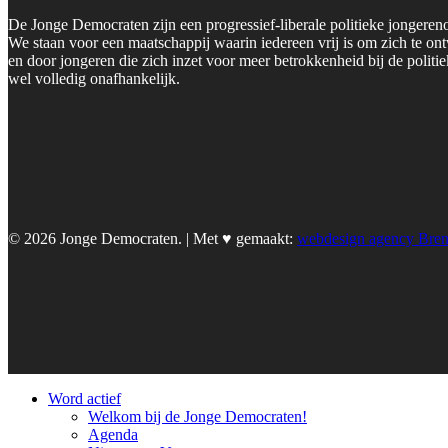
De Jonge Democraten zijn een progressief-liberale politieke jongeren
We staan voor een maatschappij waarin iedereen vrij is om zich te on
en door jongeren die zich inzet voor meer betrokkenheid bij de polit
wel volledig onafhankelijk.
© 2026 Jonge Democraten. | Met ♥︎ gemaakt:
webdesign agency Bre
Word actief
Welkom bij de Jonge Democraten!
Agenda