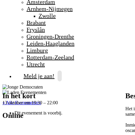
Amsterdam
Arnhem-Nijmegen
Zwolle
Brabant
Fryslân
Groningen-Drenthe
Leiden-Haaglanden
Limburg
Rotterdam-Zeeland
Utrecht
Meld je aan!
In het kort
Be
« Alle Evenementen
13 oktober
om
19:30
–
22:00
Het 
Dit evenement is voorbij.
Online
same
Inmi
osca