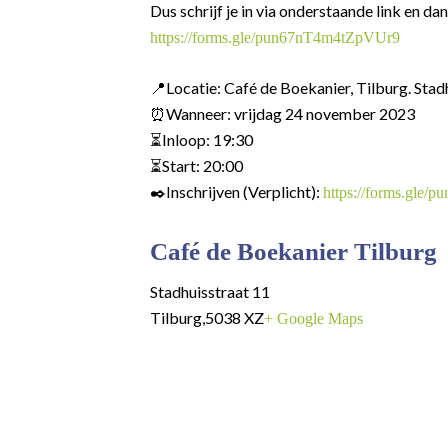
Dus schrijf je in via onderstaande link en dan
https://forms.gle/pun67nT4m4tZpVUr9
📍Locatie: Café de Boekanier, Tilburg. Stad
⏰Wanneer: vrijdag 24 november 2023
⏳Inloop: 19:30
⏳Start: 20:00
✒️Inschrijven (Verplicht):
https://forms.gle
Café de Boekanier Tilburg
Stadhuisstraat 11
Tilburg
,
5038 XZ
+ Google Maps