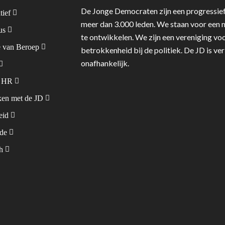
De Jonge Democraten zijn een progressief
tief
meer dan 3.000 leden. We staan voor een m
tus
te ontwikkelen. We zijn een vereniging voo
 van Beroep
betrokkenheid bij de politiek. De JD is v
onafhankelijk.
& HR
en met de JD
leid
ode
sh