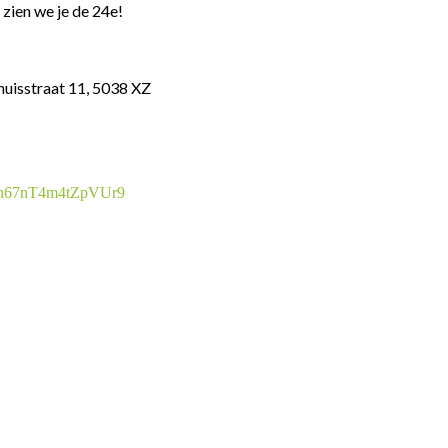
 zien we je de 24e!
huisstraat 11, 5038 XZ
/pun67nT4m4tZpVUr9