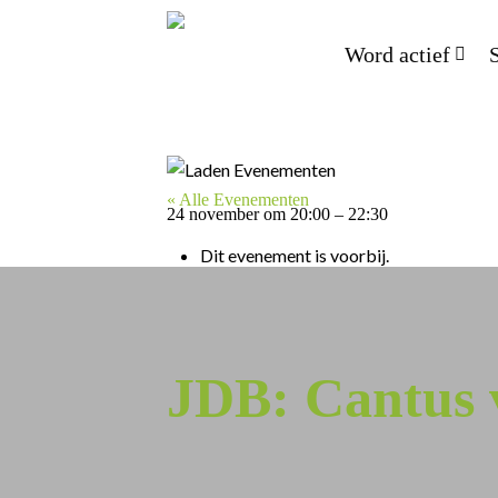
Word actief
« Alle Evenementen
24 november
om
20:00
–
22:30
Dit evenement is voorbij.
JDB: Cantus 