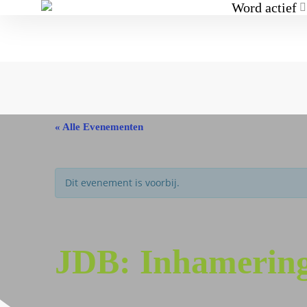
Word actief
« Alle Evenementen
Dit evenement is voorbij.
JDB: Inhamerin