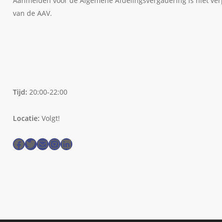
Aanmelden voor de Algemene Afdelingsvergadering is niet verpl
van de AAV.
Tijd:
20:00-22:00
Locatie:
Volgt!
Facebook
Twitter
E-mail
Instagram
LinkedIn