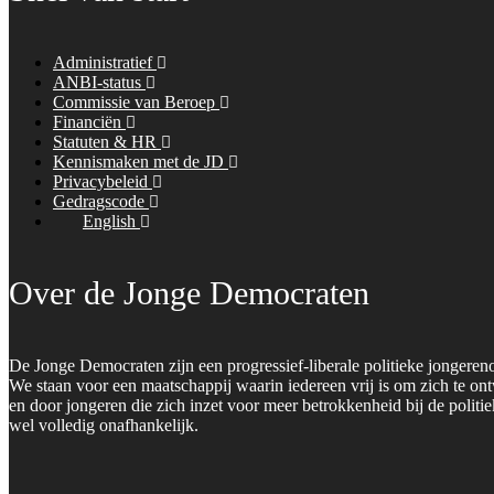
Administratief
ANBI-status
Commissie van Beroep
Financiën
Statuten & HR
Kennismaken met de JD
Privacybeleid
Gedragscode
English
Over de Jonge Democraten
De Jonge Democraten zijn een progressief-liberale politieke jongeren
We staan voor een maatschappij waarin iedereen vrij is om zich te on
en door jongeren die zich inzet voor meer betrokkenheid bij de polit
wel volledig onafhankelijk.