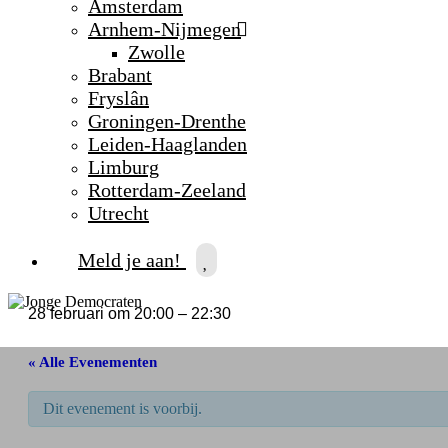
Amsterdam
Arnhem-Nijmegen
Zwolle
Brabant
Fryslân
Groningen-Drenthe
Leiden-Haaglanden
Limburg
Rotterdam-Zeeland
Utrecht
Meld je aan!
28 februari
om
20:00
–
22:30
« Alle Evenementen
Dit evenement is voorbij.