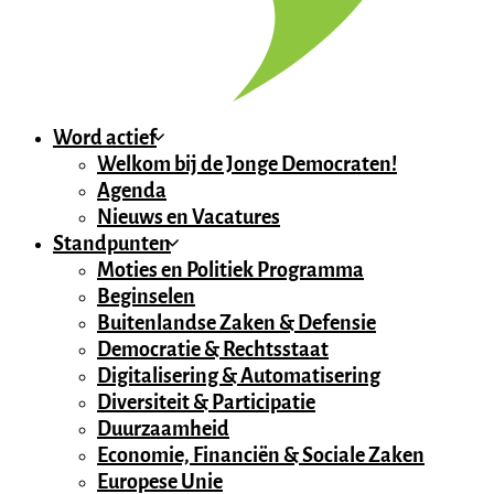
Word actief
Welkom bij de Jonge Democraten!
Agenda
Nieuws en Vacatures
Standpunten
Moties en Politiek Programma
Beginselen
Buitenlandse Zaken & Defensie
Democratie & Rechtsstaat
Digitalisering & Automatisering
Diversiteit & Participatie
Duurzaamheid
Economie, Financiën & Sociale Zaken
Europese Unie