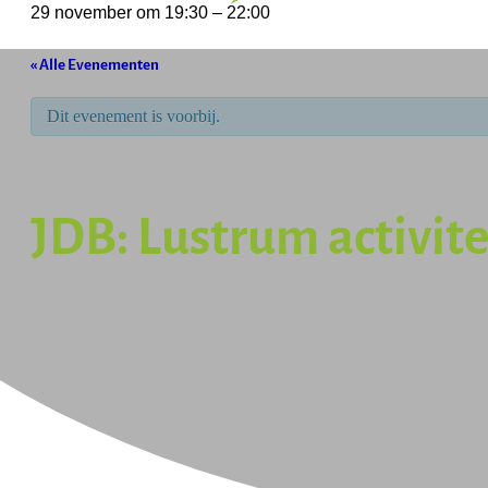
29 november
om
19:30
–
22:00
« Alle Evenementen
Dit evenement is voorbij.
JDB: Lustrum activite