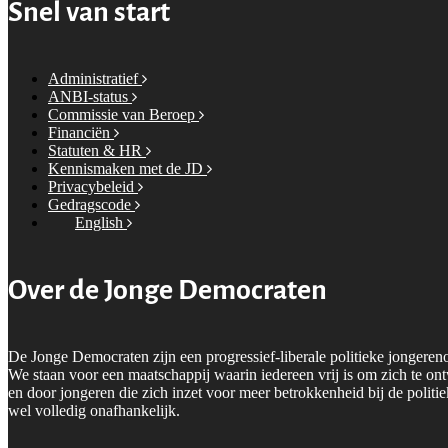
Snel van start
Administratief
ANBI-status
Commissie van Beroep
Financiën
Statuten & HR
Kennismaken met de JD
Privacybeleid
Gedragscode
English
Over de Jonge Democraten
De Jonge Democraten zijn een progressief-liberale politieke jongeren
We staan voor een maatschappij waarin iedereen vrij is om zich te on
en door jongeren die zich inzet voor meer betrokkenheid bij de polit
wel volledig onafhankelijk.