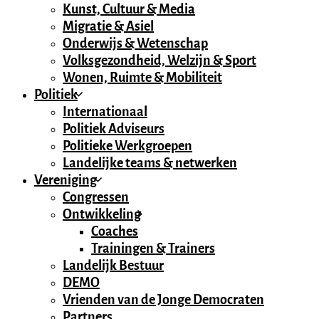
Kunst, Cultuur & Media
Migratie & Asiel
Onderwijs & Wetenschap
Volksgezondheid, Welzijn & Sport
Wonen, Ruimte & Mobiliteit
Politiek
Internationaal
Politiek Adviseurs
Politieke Werkgroepen
Landelijke teams & netwerken
Vereniging
Congressen
Ontwikkeling
Coaches
Trainingen & Trainers
Landelijk Bestuur
DEMO
Vrienden van de Jonge Democraten
Partners