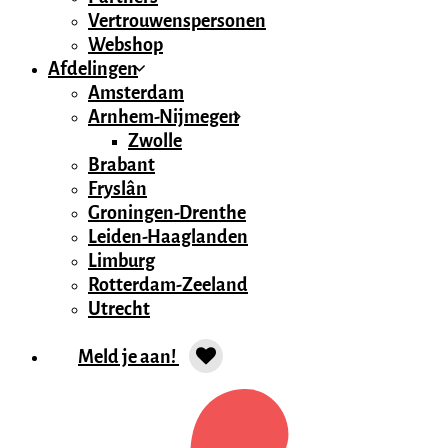
Vertrouwenspersonen
Webshop
Afdelingen
Amsterdam
Arnhem-Nijmegen
Zwolle
Brabant
Fryslân
Groningen-Drenthe
Leiden-Haaglanden
Limburg
Rotterdam-Zeeland
Utrecht
Meld je aan!