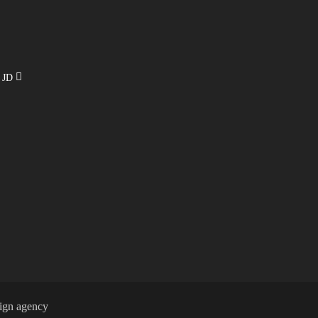
e JD
ign agency