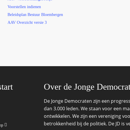
Voorstellen indienen
Beleidsplan Bestuur Bloembergen
AAV Overzicht versie 3
tart
Over de Jonge Democra
De Jonge Democraten zijn een progressi
dan 3.000 leden. We staan voor een maat
ontwikkelen. We zijn een vereniging voo
betrokkenheid bij de politiek. De JD is
oep