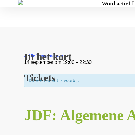
Word actief
In het kort
« Alle Evenementen
14 september
om
19:00
–
22:30
Tickets
Dit evenement is voorbij.
JDF: Algemene A