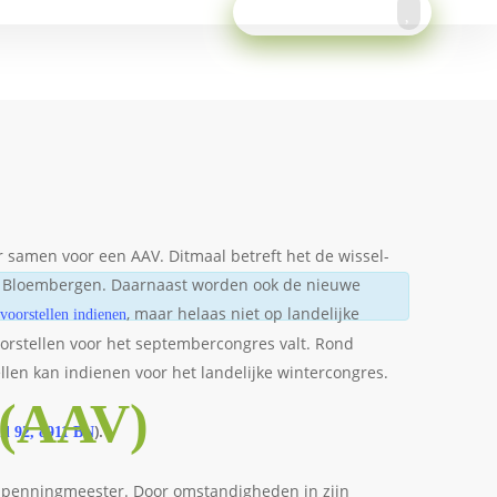
Meld je aan!
 samen voor een AAV. Ditmaal betreft het de wissel-
ur Bloembergen. Daarnaast worden ook de nieuwe
k
, maar helaas niet op landelijke
voorstellen indienen
orstellen voor het septembercongres valt. Rond
len kan indienen voor het landelijke wintercongres.
 (AAV)
).
nd 92, 8911 BN
ot penningmeester. Door omstandigheden in zijn