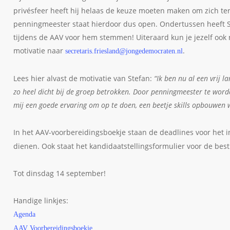
privésfeer heeft hij helaas de keuze moeten maken om zich te
penningmeester staat hierdoor dus open. Ondertussen heeft S
tijdens de AAV voor hem stemmen! Uiteraard kun je jezelf ook 
motivatie naar
.
secretaris.friesland@jongedemocraten.nl
Lees hier alvast de motivatie van Stefan:
“Ik ben nu al een vrij l
zo heel dicht bij de groep betrokken. Door penningmeester te worde
mij een goede ervaring om op te doen, een beetje skills opbouwen
In het AAV-voorbereidingsboekje staan de deadlines voor het i
dienen. Ook staat het kandidaatstellingsformulier voor de best
Tot dinsdag 14 september!
Handige linkjes:
Agenda
AAV Voorbereidingsboekje