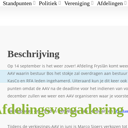
Standpunten
Politiek
Vereniging
Afdelingen
Beschrijving
Op 14 september is het weer zover! Afdeling Fryslân komt weer
AAV waarin bestuur Bos het stokje zal overdragen aan bestu
KasCo en RFA leden ingehamerd. Uiteraard kun je dit keer oo
punten omdat de AAV na de deadline voor het indienen van vo
december zullen we weer een AAV organiseren waar je voorstel
fdelingsvergadering
We beginnen om 19:00 in Het Wapen van Leeuwarden (
Zaaila
Tijdens de verkiezings-AAV in juni is Marco Sjoers verkozen t