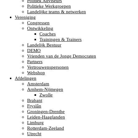
Politiek Adviseurs
Politieke Werkgroepen
Landelijke teams & netwerken
Vereniging
Congressen
Ontwikkeling
Coaches
Trainingen & Trainers
Landelijk Bestuur
DEMO
Vrienden van de Jonge Democraten
Partners
Vertrouwenspersonen
Webshop
Afdelingen
Amsterdam
Arnhem-Nijmegen
Zwolle
Brabant
Fryslân
Groningen-Drenthe
Leiden-Haaglanden
Limburg
Rotterdam-Zeeland
Utrecht