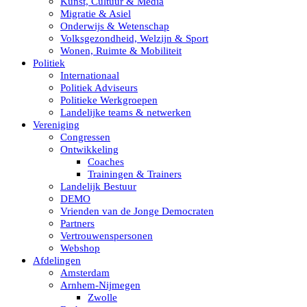
Kunst, Cultuur & Media
Migratie & Asiel
Onderwijs & Wetenschap
Volksgezondheid, Welzijn & Sport
Wonen, Ruimte & Mobiliteit
Politiek
Internationaal
Politiek Adviseurs
Politieke Werkgroepen
Landelijke teams & netwerken
Vereniging
Congressen
Ontwikkeling
Coaches
Trainingen & Trainers
Landelijk Bestuur
DEMO
Vrienden van de Jonge Democraten
Partners
Vertrouwenspersonen
Webshop
Afdelingen
Amsterdam
Arnhem-Nijmegen
Zwolle