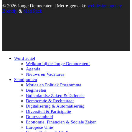
© 2026 Jonge Democraten. | Met ♥︎ gemaakt:
webdesign agency
Brendly
&
Mad Pack
Word actief
Welkom bij de Jonge Democraten!
Agenda
Nieuws en Vacatures
Standpunten
Moties en Politiek Programma
Beginselen
Buitenlandse Zaken & Defensie
Democratie & Rechtsstaat
Digitalisering & Automatisering
Diversiteit & Participatie
Duurzaamheid
Economie, Financiën & Sociale Zaken
Europese Unie