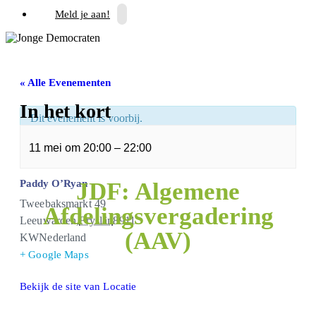
Meld je aan!
« Alle Evenementen
In het kort
Dit evenement is voorbij.
11 mei
om
20:00
–
22:00
JDF: Algemene
Paddy O’Ryan
Tweebaksmarkt 49
Afdelingsvergadering
Leeuwarden
,
Fryslân
8911
(AAV)
KW
Nederland
+ Google Maps
Bekijk de site van Locatie