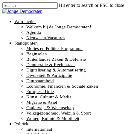
Hit enter to search or ESC to close
Word actief
Welkom bij de Jonge Democraten!
Agenda
Nieuws en Vacatures
Standpunten
Moties en Politiek Programma
Beginselen
Buitenlandse Zaken & Defensie
Democratie & Rechtsstaat
Digitalisering & Automatisering
Diversiteit & Participatie
Duurzaamheid
Economie, Financiën & Sociale Zaken
Europese Unie
Kunst, Cultuur & Media
Migratie & Asiel
Onderwijs & Wetenschap
Volksgezondheid, Welzijn & Sport
Wonen, Ruimte & Mobiliteit
Politiek
Internationaal