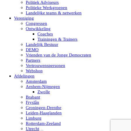
Politiek Adviseurs
Politieke Werkgroepen
Landelijke teams & netwerken
Vereniging
Congressen
Ontwikkeling
Coaches
Trainingen & Trainers
Landelijk Bestuur
DEMO
Vrienden van de Jonge Democraten
Partners
Vertrouwenspersonen
Webshop
Afdelingen
Amsterdam
Arnhem-Nijmegen
Zwolle
Brabant
Fryslân
Groningen-Drenthe
Leiden-Haaglanden
Limburg
Rotterdam-Zeeland
Utrecht