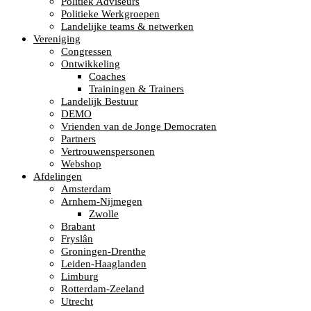
Politiek Adviseurs
Politieke Werkgroepen
Landelijke teams & netwerken
Vereniging
Congressen
Ontwikkeling
Coaches
Trainingen & Trainers
Landelijk Bestuur
DEMO
Vrienden van de Jonge Democraten
Partners
Vertrouwenspersonen
Webshop
Afdelingen
Amsterdam
Arnhem-Nijmegen
Zwolle
Brabant
Fryslân
Groningen-Drenthe
Leiden-Haaglanden
Limburg
Rotterdam-Zeeland
Utrecht