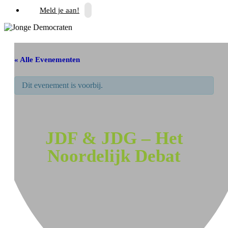
Meld je aan!
« Alle Evenementen
Dit evenement is voorbij.
JDF & JDG – Het
Noordelijk Debat