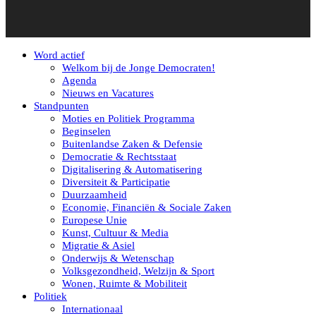
Word actief
Welkom bij de Jonge Democraten!
Agenda
Nieuws en Vacatures
Standpunten
Moties en Politiek Programma
Beginselen
Buitenlandse Zaken & Defensie
Democratie & Rechtsstaat
Digitalisering & Automatisering
Diversiteit & Participatie
Duurzaamheid
Economie, Financiën & Sociale Zaken
Europese Unie
Kunst, Cultuur & Media
Migratie & Asiel
Onderwijs & Wetenschap
Volksgezondheid, Welzijn & Sport
Wonen, Ruimte & Mobiliteit
Politiek
Internationaal