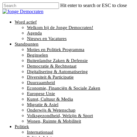
Hit enter to search or ESC to close
Word actief
Welkom bij de Jonge Democraten!
Agenda
Nieuws en Vacatures
Standpunten
Moties en Politiek Programma
Beginselen
Buitenlandse Zaken & Defensie
Democratie & Rechtsstaat
Digitalisering & Automatisering
Diversiteit & Participatie
Duurzaamheid
Economie, Financiën & Sociale Zaken
Europese Unie
Kunst, Cultuur & Media
Migratie & Asiel
Onderwijs & Wetenschap
Volksgezondheid, Welzijn & Sport
Wonen, Ruimte & Mobiliteit
Politiek
Internationaal