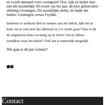
en wordt uiteraard weer voortgezet! Doe, kijk en luister mee
met hèt noordelijke JD-event van het jaar, dit keer gehost door
afdeling Groningen. Dè noordelijke derby, de battle der
battles: Groningen versus Fryslân.
Iedereen is welkom deel te nemen aan het debat, lijkt het je
leuk om te zien hoe het allemaal in z’n werkt gaat? Dan is dit
de uitgelezen kans ervaring op te doen! Liever alleen
toekijken naar het debat? Ook dat is natuurlijk mogelijk.
Wie gaat er dit jaar winnen?
F
I
a
n
c
s
e
t
b
a
o
g
Contact
o
r