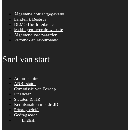
k
a
m
Algemene contactgegevens
Landelijk Bestuur
DEMO Hoofdredactie
Meldingen over de website
Algemene voorwaarden
Verzend- en retourbeleid
Snel van start
Administratief
ANBI-status
Commissie van Beroep
Financiën
Statuten & HR
Kennismaken met de JD
Privacybeleid
Gedragscode
English