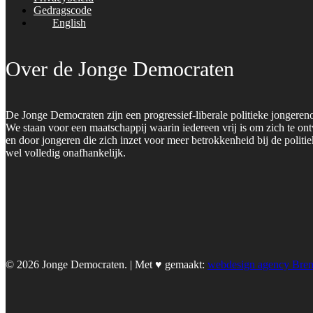
Gedragscode
English
Over de Jonge Democraten
De Jonge Democraten zijn een progressief-liberale politieke jongeren
We staan voor een maatschappij waarin iedereen vrij is om zich te on
en door jongeren die zich inzet voor meer betrokkenheid bij de polit
wel volledig onafhankelijk.
© 2026 Jonge Democraten. | Met ♥︎ gemaakt:
webdesign agency Bre