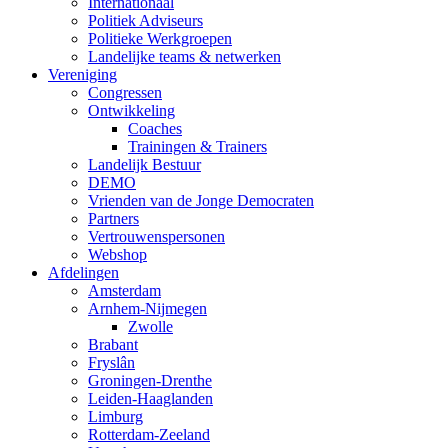
Internationaal
Politiek Adviseurs
Politieke Werkgroepen
Landelijke teams & netwerken
Vereniging
Congressen
Ontwikkeling
Coaches
Trainingen & Trainers
Landelijk Bestuur
DEMO
Vrienden van de Jonge Democraten
Partners
Vertrouwenspersonen
Webshop
Afdelingen
Amsterdam
Arnhem-Nijmegen
Zwolle
Brabant
Fryslân
Groningen-Drenthe
Leiden-Haaglanden
Limburg
Rotterdam-Zeeland