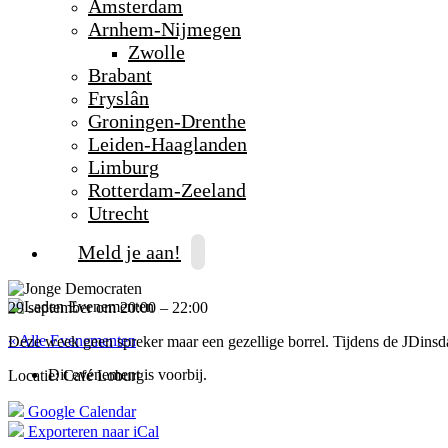
Amsterdam
Arnhem-Nijmegen
Zwolle
Brabant
Fryslân
Groningen-Drenthe
Leiden-Haaglanden
Limburg
Rotterdam-Zeeland
Utrecht
Meld je aan!
29 september
om
20:00
–
22:00
« Alle Evenementen
Deze week geen spreker maar een gezellige borrel. Tijdens de JDinsdag
Dit evenement is voorbij.
Locatie: Café Loburg
Google Calendar
Exporteren naar iCal