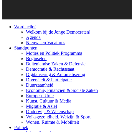
Word actief
Welkom bij de Jonge Democraten!
Agenda
Nieuws en Vacatures
Standpunten
Moties en Politiek Programma
Beginselen
Buitenlandse Zaken & Defensie
Democratie & Rechtsstaat
Digitalisering & Automatisering
Diversiteit & Participatie
Duurzaamheid
Economie, Financiën & Sociale Zaken
Europese Unie
Kunst, Cultuur & Media
Migratie & Asiel
Onderwijs & Wetenschap
Volksgezondheid, Welzijn & Sport
Wonen, Ruimte & Mobiliteit
Politiek