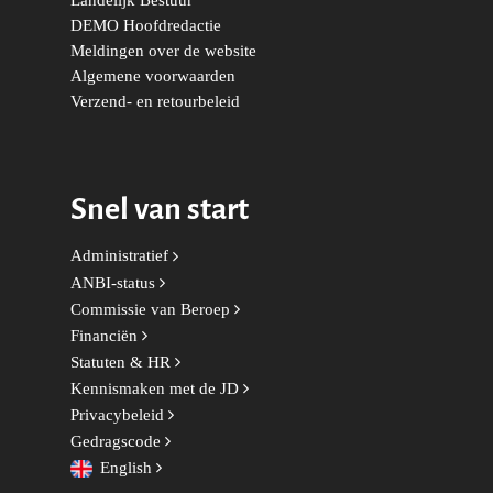
Landelijk Bestuur
Duurzaamheid
Vrienden van de Jonge
Fryslân
DEMO Hoofdredactie
Democraten
Meldingen over de website
Economie, Financiën & S
Groningen-Drenthe
Algemene voorwaarden
Zaken
Partners
Leiden-Haaglanden
Verzend- en retourbeleid
Europese Unie
Vertrouwenspersonen
Limburg
Kunst, Cultuur & Media
Webshop
Rotterdam-Zeeland
Snel van start
Migratie & Asiel
Utrecht
Onderwijs & Wetenscha
Administratief
ANBI-status
Volksgezondheid, Welzij
Commissie van Beroep
Sport
Financiën
Statuten & HR
Wonen, Ruimte & Mobilit
Kennismaken met de JD
Privacybeleid
Gedragscode
English