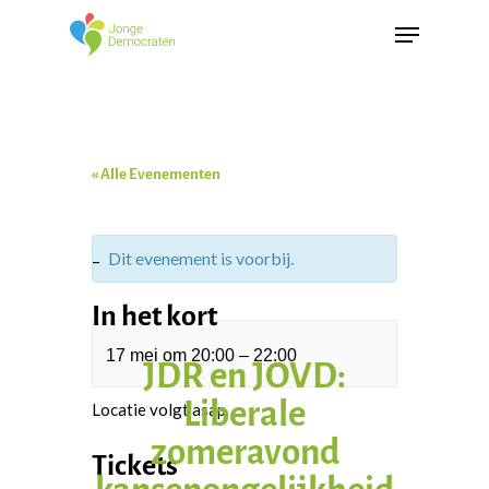
« Alle Evenementen
Dit evenement is voorbij.
–
In het kort
17 mei
om
20:00
–
22:00
JDR en JOVD:
Liberale
Locatie volgt asap
zomeravond
Tickets