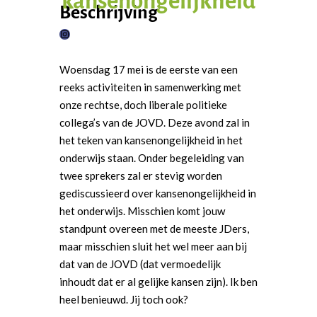
kansenongelijkheid
Beschrijving
I
n
Woensdag 17 mei is de eerste van een
s
reeks activiteiten in samenwerking met
t
onze rechtse, doch liberale politieke
a
collega’s van de JOVD. Deze avond zal in
g
het teken van kansenongelijkheid in het
r
onderwijs staan. Onder begeleiding van
a
twee sprekers zal er stevig worden
m
gediscussieerd over kansenongelijkheid in
het onderwijs. Misschien komt jouw
standpunt overeen met de meeste JDers,
maar misschien sluit het wel meer aan bij
dat van de JOVD (dat vermoedelijk
inhoudt dat er al gelijke kansen zijn). Ik ben
heel benieuwd. Jij toch ook?