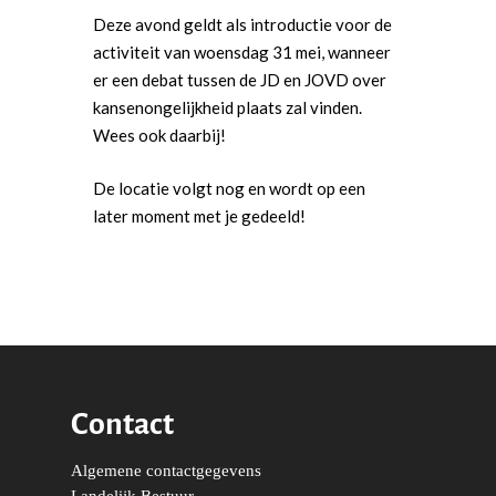
Deze avond geldt als introductie voor de
activiteit van woensdag 31 mei, wanneer
er een debat tussen de JD en JOVD over
kansenongelijkheid plaats zal vinden.
Wees ook daarbij!
Word actief
De locatie volgt nog en wordt op een
Welkom bij de Jonge
later moment met je gedeeld!
Standpunten
Democraten!
Moties en Politiek Pro
Politiek
Agenda
Beginselen
Internationaal
Vereniging
Nieuws en Vacatures
Buitenlandse Zaken & D
Politiek Adviseurs
Congressen
Afdelingen
Democratie & Rechtssta
Politieke Werkgroepen
Ontwikkeling
Amsterdam
Meld je aan!
Contact
Coaches
Digitalisering & Automat
Landelijke teams & net
Landelijk Bestuur
Arnhem-Nijmegen
Trainingen & Trainers
Zwolle
Diversiteit & Participatie
DEMO
Brabant
Algemene contactgegevens