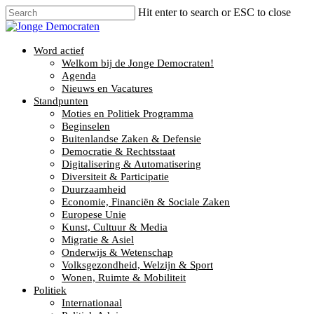
Hit enter to search or ESC to close
Word actief
Welkom bij de Jonge Democraten!
Agenda
Nieuws en Vacatures
Standpunten
Moties en Politiek Programma
Beginselen
Buitenlandse Zaken & Defensie
Democratie & Rechtsstaat
Digitalisering & Automatisering
Diversiteit & Participatie
Duurzaamheid
Economie, Financiën & Sociale Zaken
Europese Unie
Kunst, Cultuur & Media
Migratie & Asiel
Onderwijs & Wetenschap
Volksgezondheid, Welzijn & Sport
Wonen, Ruimte & Mobiliteit
Politiek
Internationaal