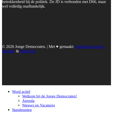
betrokkenheid bij de politiek. De JD is verbonden met D66, maar
wel volledig onafhankelijk.
© 2026 Jonge Democraten. | Met ♥︎ gemaakt:
webdesign agency
Brendly
&
Mad Pack
Word actief
Welkom bij de Jonge Democraten!
Agenda
Nieuws en Vacatures
Standpunten