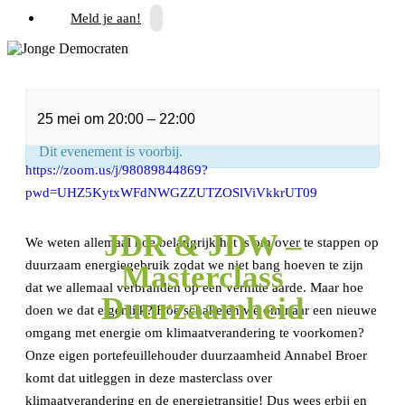
Meld je aan!
« Alle Evenementen
25 mei
om
20:00
–
22:00
Dit evenement is voorbij.
https://zoom.us/j/98089844869?
pwd=UHZ5KytxWFdNWGZZUTZOSlViVkkrUT09
JDR & JDW –
We weten allemaal hoe belangrijk het is om over te stappen op
duurzaam energiegebruik zodat we niet bang hoeven te zijn
Masterclass
dat we allemaal verbranden op een verhitte aarde. Maar hoe
Duurzaamheid
doen we dat eigenlijk? Hoe schakelen we om naar een nieuwe
omgang met energie om klimaatverandering te voorkomen?
Onze eigen portefeuillehouder duurzaamheid Annabel Broer
komt dat uitleggen in deze masterclass over
klimaatverandering en de energietransitie! Dus wees erbij en