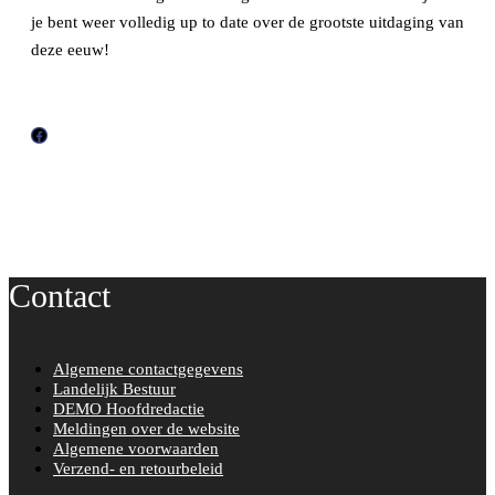
je bent weer volledig up to date over de grootste uitdaging van
deze eeuw!
F
a
c
e
b
o
Contact
o
k
Algemene contactgegevens
Landelijk Bestuur
DEMO Hoofdredactie
Meldingen over de website
Algemene voorwaarden
Verzend- en retourbeleid