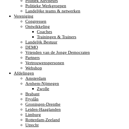
Politiek Adviseurs
Politieke Werkgroepen
Landelijke teams & netwerken
Vereniging
Congressen
Ontwikkeling
Coaches
Trainingen & Trainers
Landelijk Bestuur
DEMO
Vrienden van de Jonge Democraten
Partners
Vertrouwenspersonen
Webshop
Afdelingen
Amsterdam
Arnhem-Nijmegen
Zwolle
Brabant
Fryslân
Groningen-Drenthe
Leiden-Haaglanden
Limburg
Rotterdam-Zeeland
Utrecht