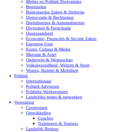
Moties en Politiek Programma
Beginselen
Buitenlandse Zaken & Defensie
Democratie & Rechtsstaat
Digitalisering & Automatisering
Diversiteit & Participatie
Duurzaamheid
Economie, Financiën & Sociale Zaken
Europese Unie
Kunst, Cultuur & Media
Migratie & Asiel
Onderwijs & Wetenschap
Volksgezondheid, Welzijn & Sport
Wonen, Ruimte & Mobiliteit
Politiek
Internationaal
Politiek Adviseurs
Politieke Werkgroepen
Landelijke teams & netwerken
Vereniging
Congressen
Ontwikkeling
Coaches
Trainingen & Trainers
Landelijk Bestuur