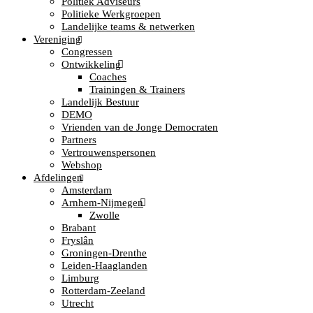
Politiek Adviseurs
Politieke Werkgroepen
Landelijke teams & netwerken
Vereniging
Congressen
Ontwikkeling
Coaches
Trainingen & Trainers
Landelijk Bestuur
DEMO
Vrienden van de Jonge Democraten
Partners
Vertrouwenspersonen
Webshop
Afdelingen
Amsterdam
Arnhem-Nijmegen
Zwolle
Brabant
Fryslân
Groningen-Drenthe
Leiden-Haaglanden
Limburg
Rotterdam-Zeeland
Utrecht