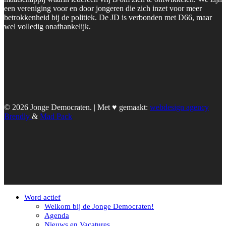
een vereniging voor en door jongeren die zich inzet voor meer
betrokkenheid bij de politiek. De JD is verbonden met D66, maar
wel volledig onafhankelijk.
© 2026 Jonge Democraten. | Met ♥︎ gemaakt:
webdesign agency
Brendly
&
Mad Pack
Word actief
Welkom bij de Jonge Democraten!
Agenda
Nieuws en Vacatures