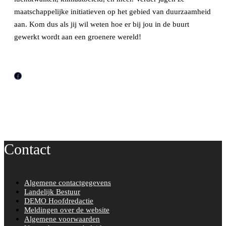
maatschappelijke initiatieven op het gebied van duurzaamheid
aan. Kom dus als jij wil weten hoe er bij jou in de buurt
gewerkt wordt aan een groenere wereld!
F
a
c
e
b
o
Contact
o
k
Algemene contactgegevens
Landelijk Bestuur
DEMO Hoofdredactie
Meldingen over de website
Algemene voorwaarden