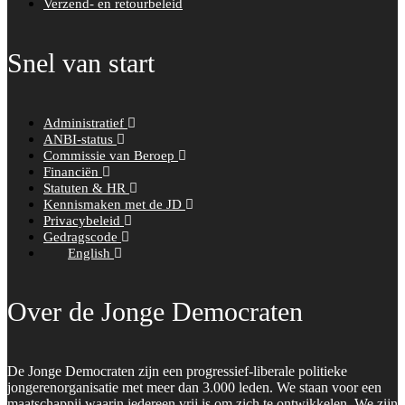
Verzend- en retourbeleid
Snel van start
Administratief
ANBI-status
Commissie van Beroep
Financiën
Statuten & HR
Kennismaken met de JD
Privacybeleid
Gedragscode
English
Over de Jonge Democraten
De Jonge Democraten zijn een progressief-liberale politieke
jongerenorganisatie met meer dan 3.000 leden. We staan voor een
maatschappij waarin iedereen vrij is om zich te ontwikkelen. We zijn