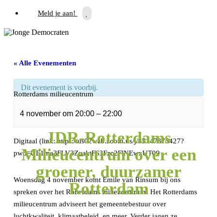
Meld je aan!
« Alle Evenementen
Dit evenement is voorbij.
Rotterdams milieucentrum
4 november
om
20:00
–
22:00
JDR-Rotterdams
Digitaal (link: https://us02web.zoom.us/j/85147375427?
Milieucentrum over een
pwd=UE1ma3FLV3ZuaktFS3Fzc2FlNEwxUT09
groener, duurzamer
Woensdag 4 november komt Emile van Rinsum bij ons
Rotterdam
spreken over het Rotterdams milieucentrum! Het Rotterdams
milieucentrum adviseert het gemeentebestuur over
luchtkwaliteit, klimaatbeleid, en meer. Verder jagen ze