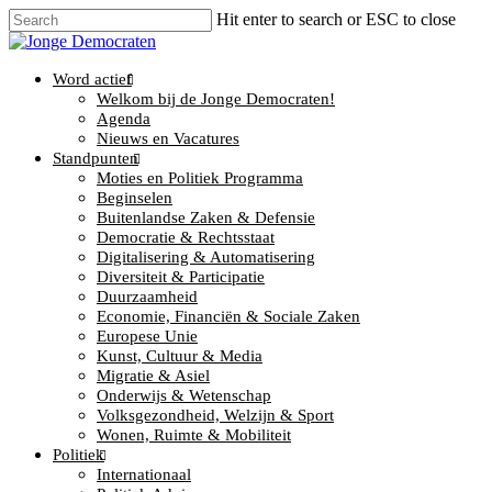
Hit enter to search or ESC to close
Word actief
Welkom bij de Jonge Democraten!
Agenda
Nieuws en Vacatures
Standpunten
Moties en Politiek Programma
Beginselen
Buitenlandse Zaken & Defensie
Democratie & Rechtsstaat
Digitalisering & Automatisering
Diversiteit & Participatie
Duurzaamheid
Economie, Financiën & Sociale Zaken
Europese Unie
Kunst, Cultuur & Media
Migratie & Asiel
Onderwijs & Wetenschap
Volksgezondheid, Welzijn & Sport
Wonen, Ruimte & Mobiliteit
Politiek
Internationaal