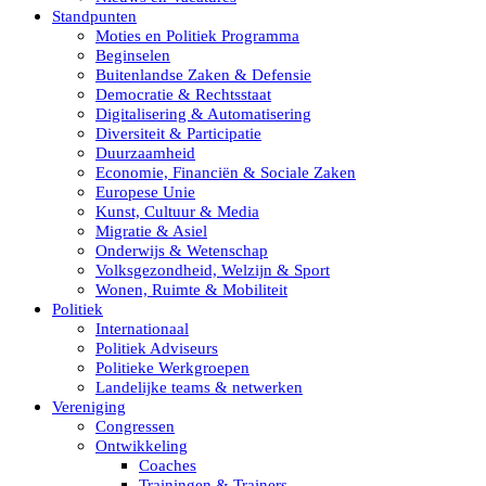
Standpunten
Moties en Politiek Programma
Beginselen
Buitenlandse Zaken & Defensie
Democratie & Rechtsstaat
Digitalisering & Automatisering
Diversiteit & Participatie
Duurzaamheid
Economie, Financiën & Sociale Zaken
Europese Unie
Kunst, Cultuur & Media
Migratie & Asiel
Onderwijs & Wetenschap
Volksgezondheid, Welzijn & Sport
Wonen, Ruimte & Mobiliteit
Politiek
Internationaal
Politiek Adviseurs
Politieke Werkgroepen
Landelijke teams & netwerken
Vereniging
Congressen
Ontwikkeling
Coaches
Trainingen & Trainers