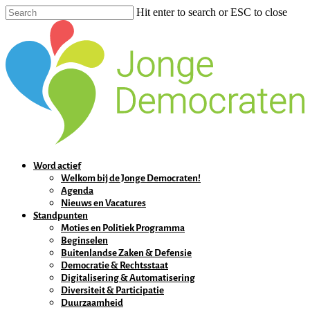
Hit enter to search or ESC to close
Word actief
Welkom bij de Jonge Democraten!
Agenda
Nieuws en Vacatures
Standpunten
Moties en Politiek Programma
Beginselen
Buitenlandse Zaken & Defensie
Democratie & Rechtsstaat
Digitalisering & Automatisering
Diversiteit & Participatie
Duurzaamheid