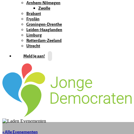
Arnhem-Nijmegen
Zwolle
Brabant
Fryslân
Groningen-Drenthe
Leiden-Haaglanden
Limburg
Rotterdam-Zeeland
Utrecht
Meld je aan!
« Alle Evenementen