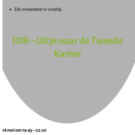
Dit evenement is voorbij.
JDR – Uitje naar de Tweede
Kamer
18 mei
om
19:45
–
22:00