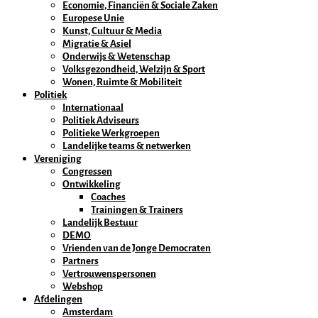
Economie, Financiën & Sociale Zaken
Europese Unie
Kunst, Cultuur & Media
Migratie & Asiel
Onderwijs & Wetenschap
Volksgezondheid, Welzijn & Sport
Wonen, Ruimte & Mobiliteit
Politiek
Internationaal
Politiek Adviseurs
Politieke Werkgroepen
Landelijke teams & netwerken
Vereniging
Congressen
Ontwikkeling
Coaches
Trainingen & Trainers
Landelijk Bestuur
DEMO
Vrienden van de Jonge Democraten
Partners
Vertrouwenspersonen
Webshop
Afdelingen
Amsterdam