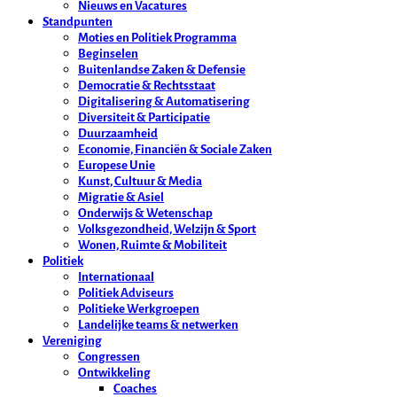
Nieuws en Vacatures
Standpunten
Moties en Politiek Programma
Beginselen
Buitenlandse Zaken & Defensie
Democratie & Rechtsstaat
Digitalisering & Automatisering
Diversiteit & Participatie
Duurzaamheid
Economie, Financiën & Sociale Zaken
Europese Unie
Kunst, Cultuur & Media
Migratie & Asiel
Onderwijs & Wetenschap
Volksgezondheid, Welzijn & Sport
Wonen, Ruimte & Mobiliteit
Politiek
Internationaal
Politiek Adviseurs
Politieke Werkgroepen
Landelijke teams & netwerken
Vereniging
Congressen
Ontwikkeling
Coaches