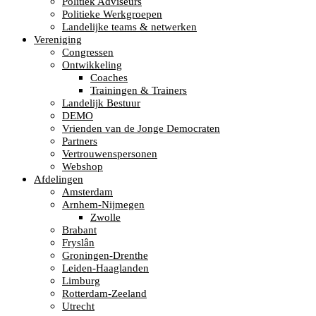
Politiek Adviseurs
Politieke Werkgroepen
Landelijke teams & netwerken
Vereniging
Congressen
Ontwikkeling
Coaches
Trainingen & Trainers
Landelijk Bestuur
DEMO
Vrienden van de Jonge Democraten
Partners
Vertrouwenspersonen
Webshop
Afdelingen
Amsterdam
Arnhem-Nijmegen
Zwolle
Brabant
Fryslân
Groningen-Drenthe
Leiden-Haaglanden
Limburg
Rotterdam-Zeeland
Utrecht