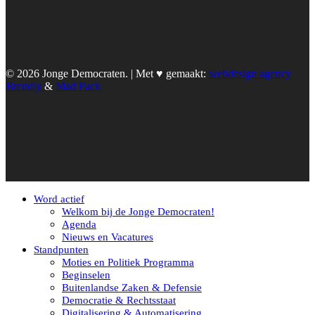
© 2026 Jonge Democraten. | Met ♥︎ gemaakt:
webdesign agency
Brendly
&
Mad Pack
Word actief
Welkom bij de Jonge Democraten!
Agenda
Nieuws en Vacatures
Standpunten
Moties en Politiek Programma
Beginselen
Buitenlandse Zaken & Defensie
Democratie & Rechtsstaat
Digitalisering & Automatisering