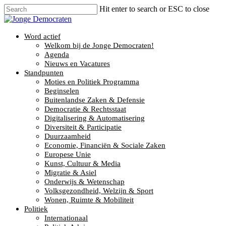
Hit enter to search or ESC to close
Word actief
Welkom bij de Jonge Democraten!
Agenda
Nieuws en Vacatures
Standpunten
Moties en Politiek Programma
Beginselen
Buitenlandse Zaken & Defensie
Democratie & Rechtsstaat
Digitalisering & Automatisering
Diversiteit & Participatie
Duurzaamheid
Economie, Financiën & Sociale Zaken
Europese Unie
Kunst, Cultuur & Media
Migratie & Asiel
Onderwijs & Wetenschap
Volksgezondheid, Welzijn & Sport
Wonen, Ruimte & Mobiliteit
Politiek
Internationaal