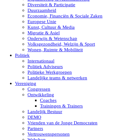
Diversiteit & Participatie
Duurzaamheid
Economie, Financiën & Sociale Zaken
Europese Unie
Kunst, Cultuur & Media
Migratie & Asiel
Onderwijs & Wetenschap
Volksgezondheid, Welzijn & Sport
Wonen, Ruimte & Mobiliteit
Politiek
Internationaal
Politiek Adviseurs
Politieke Werkgroepen
Landelijke teams & netwerken
Vereniging
Congressen
Ontwikkeling
Coaches
Trainingen & Trainers
Landelijk Bestuur
DEMO
Vrienden van de Jonge Democraten
Partners
Vertrouwenspersonen
Webshop