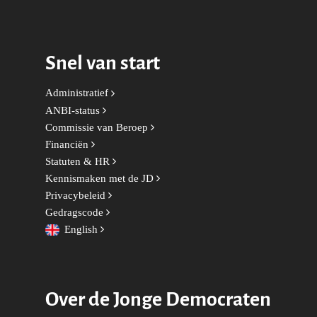
Economie, Financiën & S
Groningen-Drenthe
Zaken
Partners
Leiden-Haaglanden
Europese Unie
Vertrouwenspersonen
Limburg
Snel van start
Kunst, Cultuur & Media
Webshop
Rotterdam-Zeeland
Administratief
Migratie & Asiel
Utrecht
ANBI-status
Onderwijs & Wetenscha
Commissie van Beroep
Financiën
Volksgezondheid, Welzij
Statuten & HR
Sport
Kennismaken met de JD
Privacybeleid
Wonen, Ruimte & Mobilit
Gedragscode
English
Over de Jonge Democraten