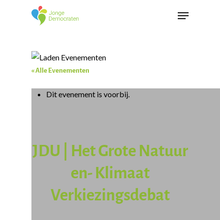
« Alle Evenementen
Dit evenement is voorbij.
JDU | Het Grote Natuur
en- Klimaat
Verkiezingsdebat