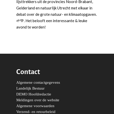
lijsttrekkers uit de provincies Noord-Brabant,
Gelderland en natuurlijk Utrecht met elkaar in
debat over de grote natuur- en klimaatopgaven.
🌱💚. Het belooft een interessante & leuke
avond te worden!
Word actief
Welkom bij de Jonge
Standpunten
Democraten!
Moties en Politiek Pro
Politiek
Agenda
Beginselen
Internationaal
Vereniging
Nieuws en Vacatures
Buitenlandse Zaken & D
Politiek Adviseurs
Congressen
Afdelingen
Contact
Democratie & Rechtssta
Politieke Werkgroepen
Ontwikkeling
Amsterdam
Meld je aan!
Algemene contactgegevens
Coaches
Digitalisering & Automat
Landelijke teams & net
Landelijk Bestuur
Arnhem-Nijmegen
Landelijk Bestuur
Trainingen & Trainers
Zwolle
DEMO Hoofdredactie
Diversiteit & Participatie
DEMO
Brabant
Meldingen over de website
Duurzaamheid
Vrienden van de Jonge
Fryslân
Algemene voorwaarden
Democraten
Verzend- en retourbeleid