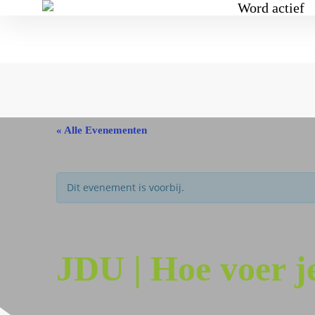
Word actief
« Alle Evenementen
Dit evenement is voorbij.
JDU | Hoe voer 