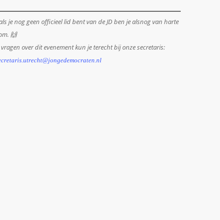
als je nog geen officieel lid bent van de JD ben je alsnog van harte
om. 🙌
 vragen over dit evenement kun je terecht bij onze secretaris:
ecretaris.utrecht@jongedemocraten.nl