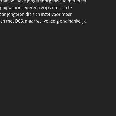
erale politieke jongerenorganisatie met meer
ij waarin iedereen vrij is om zich te
oor jongeren die zich inzet voor meer
den met D66, maar wel volledig onafhankelijk.