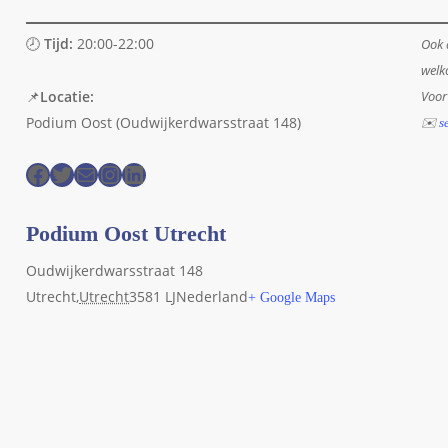
🕗
Tijd:
20:00-22:00
Ook 
welk
📌
Locatie:
Voor
Podium Oost (Oudwijkerdwarsstraat 148)
✉️
s
Facebook
Twitter
E-mail
Instagram
LinkedIn
Podium Oost Utrecht
Oudwijkerdwarsstraat 148
Utrecht
,
Utrecht
3581 LJ
Nederland
+ Google Maps