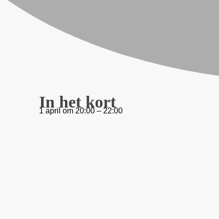
In het kort
1 april
om
20:00
–
22:00