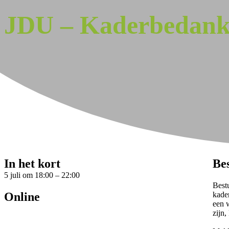
JDU – Kaderbedan
In het kort
Be
5 juli
om
18:00
–
22:00
Bestu
Online
kade
een 
zijn,