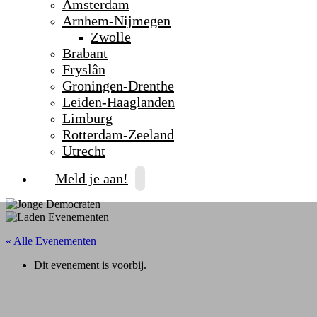
Amsterdam
Arnhem-Nijmegen
Zwolle
Brabant
Fryslân
Groningen-Drenthe
Leiden-Haaglanden
Limburg
Rotterdam-Zeeland
Utrecht
Meld je aan!
« Alle Evenementen
Dit evenement is voorbij.