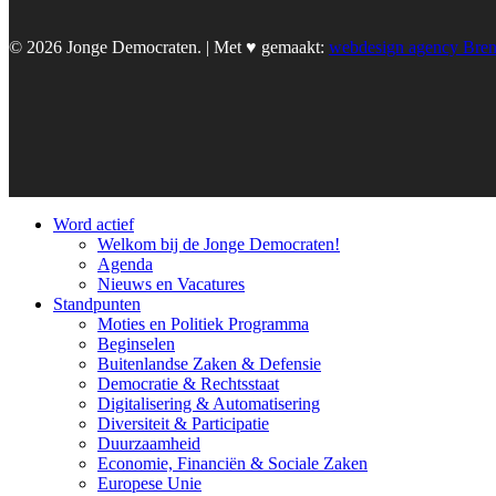
© 2026 Jonge Democraten. | Met ♥︎ gemaakt:
webdesign agency Bre
Word actief
Welkom bij de Jonge Democraten!
Agenda
Nieuws en Vacatures
Standpunten
Moties en Politiek Programma
Beginselen
Buitenlandse Zaken & Defensie
Democratie & Rechtsstaat
Digitalisering & Automatisering
Diversiteit & Participatie
Duurzaamheid
Economie, Financiën & Sociale Zaken
Europese Unie