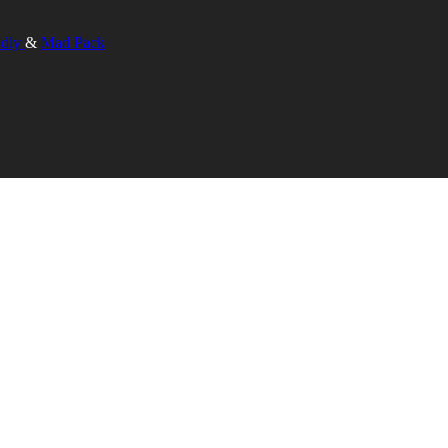
ndly
&
Mad Pack