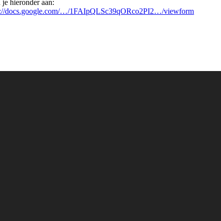
 je hieronder aan:
s://docs.google.com/…/1FAIpQLSc39qORco2PI2…/viewform