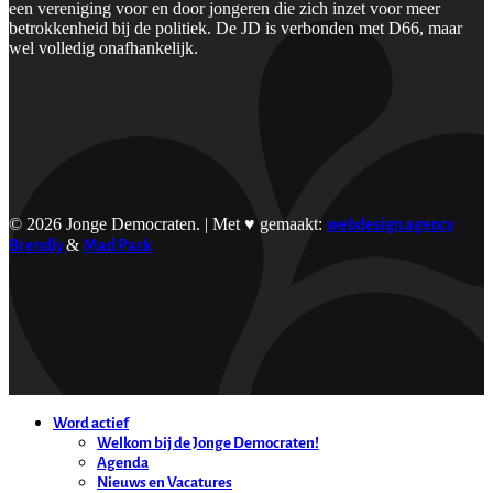
een vereniging voor en door jongeren die zich inzet voor meer
betrokkenheid bij de politiek. De JD is verbonden met D66, maar
wel volledig onafhankelijk.
© 2026 Jonge Democraten. | Met ♥︎ gemaakt:
webdesign agency
Brendly
&
Mad Pack
Word actief
Welkom bij de Jonge Democraten!
Agenda
Nieuws en Vacatures