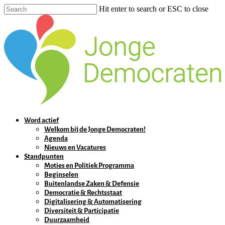
Hit enter to search or ESC to close
Word actief
Welkom bij de Jonge Democraten!
Agenda
Nieuws en Vacatures
Standpunten
Moties en Politiek Programma
Beginselen
Buitenlandse Zaken & Defensie
Democratie & Rechtsstaat
Digitalisering & Automatisering
Diversiteit & Participatie
Duurzaamheid