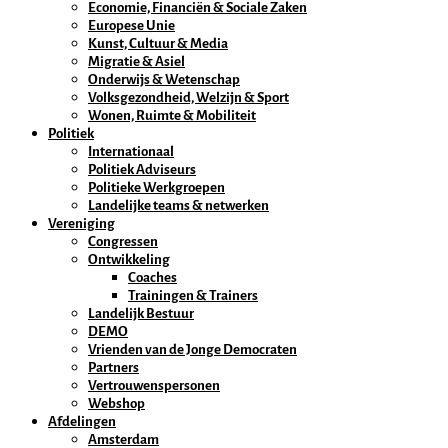
Economie, Financiën & Sociale Zaken
Europese Unie
Kunst, Cultuur & Media
Migratie & Asiel
Onderwijs & Wetenschap
Volksgezondheid, Welzijn & Sport
Wonen, Ruimte & Mobiliteit
Politiek
Internationaal
Politiek Adviseurs
Politieke Werkgroepen
Landelijke teams & netwerken
Vereniging
Congressen
Ontwikkeling
Coaches
Trainingen & Trainers
Landelijk Bestuur
DEMO
Vrienden van de Jonge Democraten
Partners
Vertrouwenspersonen
Webshop
Afdelingen
Amsterdam