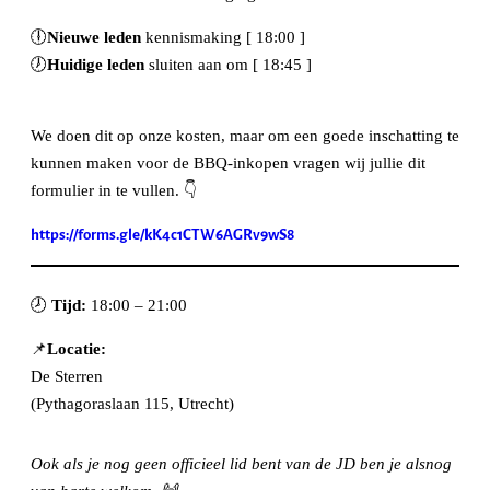
🕕
Nieuwe leden
kennismaking [ 18:00 ]
🕖
Huidige leden
sluiten aan om [ 18:45 ]
We doen dit op onze kosten, maar om een goede inschatting te
kunnen maken voor de BBQ-inkopen vragen wij jullie dit
formulier in te vullen. 👇
https://forms.gle/kK4c1CTW6AGRv9wS8
🕗
Tijd:
18:00 – 21:00
📌
Locatie:
De Sterren
(Pythagoraslaan 115, Utrecht)
Ook als je nog geen officieel lid bent van de JD ben je alsnog