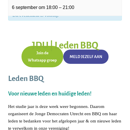
« Alle Evenementen
6 september
om
18:00
–
21:00
Dit evenement is voorbij.
JDU | Leden BBQ
Join de
MELD JEZELF AAN
Whatsapp groep
Leden BBQ
Voor
nieuwe
leden en
huidige
leden!
Het studie jaar is deze week weer begonnen. Daarom
organiseert de Jonge Democraten Utrecht een BBQ om haar
leden te bedanken voor het afgelopen jaar & om nieuwe leden
te verwelkom in onze vereniging!