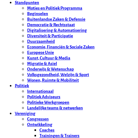
Standpunten
Moties en Politiek Programma
Beginselen
Buitenlandse Zaken & Defensie
Democratie & Rechtsstaat
Digitalisering & Automatisering
Diversiteit & Participatie
Duurzaamheid
Economie, Financiën & Sociale Zaken
Europese Unie
Kunst, Cultuur & Media
Migratie & Asiel
Onderwijs & Wetenschap
Volksgezondheid, Welzijn & Sport
Wonen, Ruimte & Mobiliteit
Politiek
Internationaal
Politiek Adviseurs
Politieke Werkgroepen
Landelijke teams & netwerken
Vereniging
Congressen
Ontwikkeling
Coaches
Trainingen & Trainers