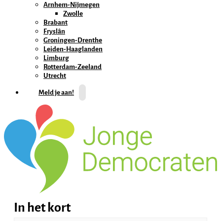
Arnhem-Nijmegen
Zwolle
Brabant
Fryslân
Groningen-Drenthe
Leiden-Haaglanden
Limburg
Rotterdam-Zeeland
Utrecht
Meld je aan!
In het kort