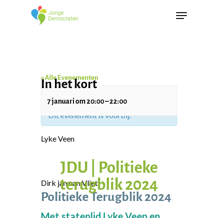
« Alle Evenementen
In het kort
7 januari
om
20:00
–
22:00
Dit evenement is voorbij.
Lyke Veen
JDU | Politieke
terugblik 2024
Dirk jan van Vliet
Politieke Terugblik 2024
Met statenlid Lyke Veen en