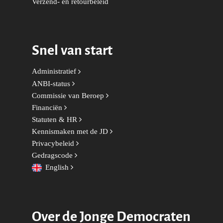
Verzend- en retourbeleid
Economie, Financiën & S
Groningen-Drenthe
Zaken
Partners
Leiden-Haaglanden
Europese Unie
Vertrouwenspersonen
Limburg
Snel van start
Kunst, Cultuur & Media
Webshop
Rotterdam-Zeeland
Administratief
Migratie & Asiel
Utrecht
ANBI-status
Onderwijs & Wetenscha
Commissie van Beroep
Financiën
Volksgezondheid, Welzij
Statuten & HR
Sport
Kennismaken met de JD
Wonen, Ruimte & Mobilit
Privacybeleid
Gedragscode
English
Over de Jonge Democraten