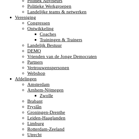
Politiek Adviseurs
Politieke Werkgroepen
Landelijke teams & netwerken
Vereniging
Congressen
Ontwikkeling
Coaches
Trainingen & Trainers
Landelijk Bestuur
DEMO
Vrienden van de Jonge Democraten
Partners
Vertrouwenspersonen
Webshop
Afdelingen
Amsterdam
Arnhem-Nijmegen
Zwolle
Brabant
Fryslân
Groningen-Drenthe
Leiden-Haaglanden
Limburg
Rotterdam-Zeeland
Utrecht