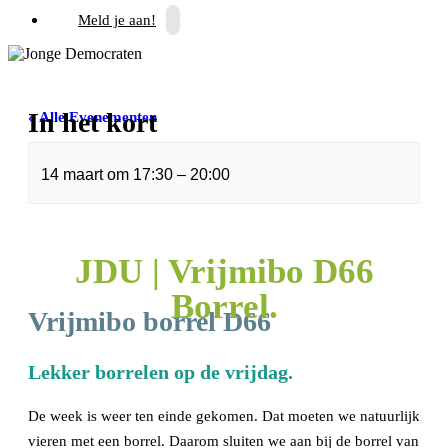
Meld je aan!
In het kort
« Alle Evenementen
Dit evenement is voorbij.
14 maart
om
17:30
–
20:00
JDU | Vrijmibo D66
Borrel.
Vrijmibo borrel D66
Lekker borrelen op de vrijdag.
De week is weer ten einde gekomen. Dat moeten we natuurlijk
vieren met een borrel. Daarom sluiten we aan bij de borrel van