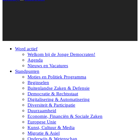
Word actief
Welkom bij de Jonge Democraten!
Agenda
Nieuws en Vacatures
Standpunten
Moties en Politiek Programma
Beginselen
Buitenlandse Zaken & Defensie
Democratie & Rechtsstaat
Digitalisering & Automatisering
Diversiteit & Participatie
Duurzaamheid
Economie, Financiën & Sociale Zaken
Europese Unie
Kunst, Cultuur & Media
Migratie & Asiel
Onderwijs & Wetenschap