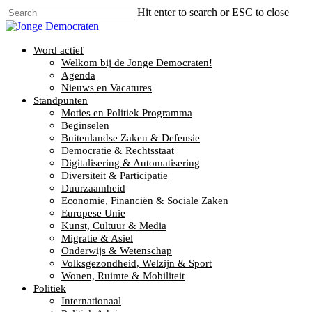
Hit enter to search or ESC to close
Word actief
Welkom bij de Jonge Democraten!
Agenda
Nieuws en Vacatures
Standpunten
Moties en Politiek Programma
Beginselen
Buitenlandse Zaken & Defensie
Democratie & Rechtsstaat
Digitalisering & Automatisering
Diversiteit & Participatie
Duurzaamheid
Economie, Financiën & Sociale Zaken
Europese Unie
Kunst, Cultuur & Media
Migratie & Asiel
Onderwijs & Wetenschap
Volksgezondheid, Welzijn & Sport
Wonen, Ruimte & Mobiliteit
Politiek
Internationaal