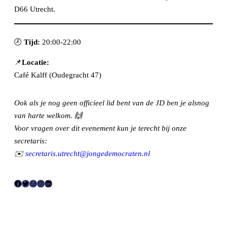
D66 Utrecht.
🕗
Tijd:
20:00-22:00
📌
Locatie:
Café Kalff (Oudegracht 47)
Ook als je nog geen officieel lid bent van de JD ben je alsnog
van harte welkom. 🙌
Voor vragen over dit evenement kun je terecht bij onze
secretaris:
✉️
secretaris.utrecht@jongedemocraten.nl
F
T
E
I
L
a
w
-
n
i
c
i
m
s
n