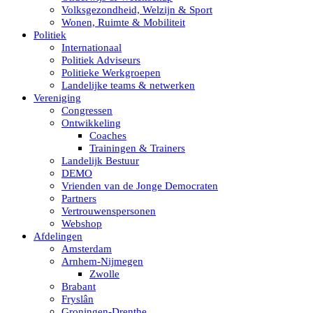
Volksgezondheid, Welzijn & Sport
Wonen, Ruimte & Mobiliteit
Politiek
Internationaal
Politiek Adviseurs
Politieke Werkgroepen
Landelijke teams & netwerken
Vereniging
Congressen
Ontwikkeling
Coaches
Trainingen & Trainers
Landelijk Bestuur
DEMO
Vrienden van de Jonge Democraten
Partners
Vertrouwenspersonen
Webshop
Afdelingen
Amsterdam
Arnhem-Nijmegen
Zwolle
Brabant
Fryslân
Groningen-Drenthe