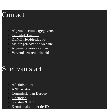
e
t
a
t
k
b
t
i
a
e
o
e
l
g
d
Contact
o
r
r
I
k
a
n
m
Algemene contactgegevens
Landelijk Bestuur
DEMO Hoofdredactie
Meldingen over de website
Algemene voorwaarden
Verzend- en retourbeleid
Snel van start
Administratief
ANBI-status
Commissie van Beroep
Financiën
Statuten & HR
Kennismaken met de JD